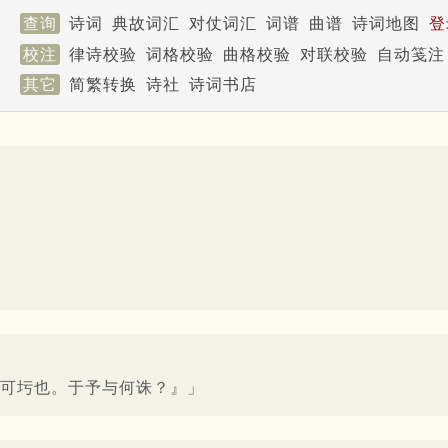
查询
诗词
典故词汇
对仗词汇
词谱
曲谱
诗词地图
登
校注
律诗校验
词格校验
曲格校验
对联校验
自动笺注
其它
简繁转换
诗社
诗词书店
可圬也。于予与何诛？』」