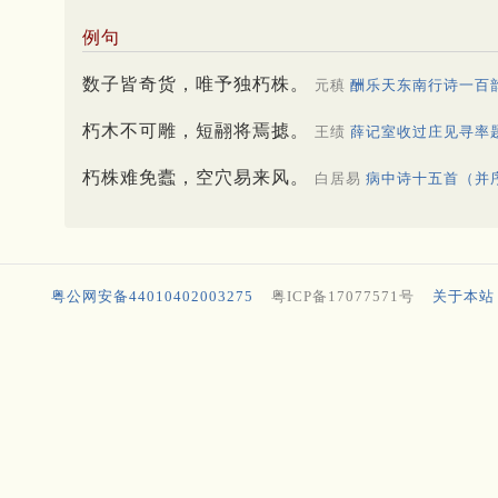
例句
数子皆奇货，唯予独朽株。
元稹
酬乐天东南行诗一百
朽木不可雕，短翮将焉摅。
王绩
薛记室收过庄见寻率
朽株难免蠹，空穴易来风。
白居易
病中诗十五首（并
粤公网安备44010402003275
粤ICP备17077571号
关于本站