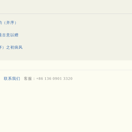
韵（并序）
题古意以赠
序）之初病风
联系我们
客服：+86 136 0901 3320