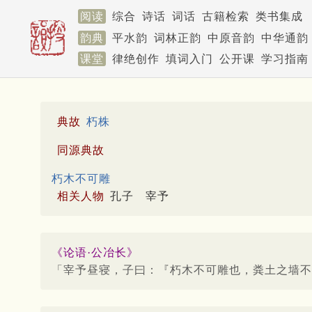
阅读
综合
诗话
词话
古籍检索
类书集成
韵典
平水韵
词林正韵
中原音韵
中华通韵
课堂
律绝创作
填词入门
公开课
学习指南
典故
朽株
同源典故
朽木不可雕
相关人物
孔子
宰予
《论语·公冶长》
「宰予昼寝，子曰：『朽木不可雕也，粪土之墙不