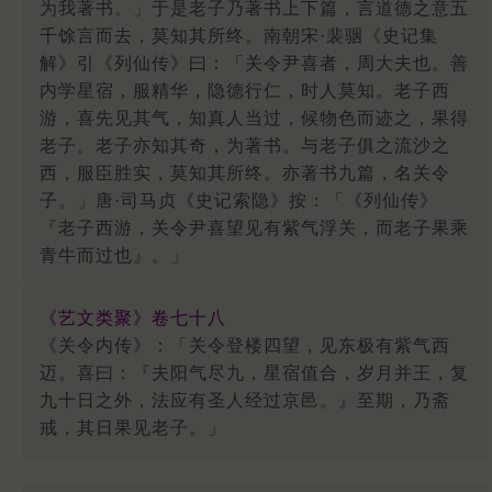
为我著书。」于是老子乃著书上下篇，言道德之意五
千馀言而去，莫知其所终。南朝宋·裴骃《史记集
解》引《列仙传》曰：「关令尹喜者，周大夫也。善
内学星宿，服精华，隐德行仁，时人莫知。老子西
游，喜先见其气，知真人当过，候物色而迹之，果得
老子。老子亦知其奇，为著书。与老子俱之流沙之
西，服臣胜实，莫知其所终。亦著书九篇，名关令
子。」唐·司马贞《史记索隐》按：「《列仙传》
『老子西游，关令尹喜望见有紫气浮关，而老子果乘
青牛而过也』。」
《艺文类聚》卷七十八
《关令内传》：「关令登楼四望，见东极有紫气西
迈。喜曰：『夫阳气尽九，星宿值合，岁月并王，复
九十日之外，法应有圣人经过京邑。』至期，乃斋
戒，其日果见老子。」