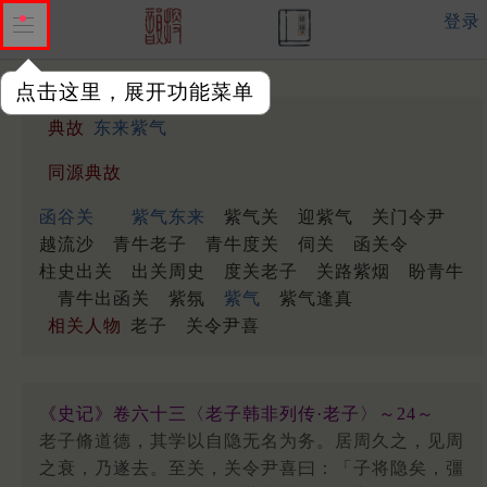
登录
点击这里，展开功能菜单
典故
东来紫气
同源典故
函谷关
紫气东来
紫气关
迎紫气
关门令尹
越流沙
青牛老子
青牛度关
伺关
函关令
柱史出关
出关周史
度关老子
关路紫烟
盼青牛
青牛出函关
紫氛
紫气
紫气逢真
相关人物
老子
关令尹喜
《史记》卷六十三〈老子韩非列传·老子〉～24～
老子脩道德，其学以自隐无名为务。居周久之，见周
之衰，乃遂去。至关，关令尹喜曰：「子将隐矣，彊