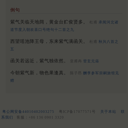
例句
紫气关临天地阔，黄金台贮俊贤多。
杜甫
承闻河北诸
道节度入朝欢喜口号绝句十二首之九
西望瑶池降王母，东来紫气满函关。
杜甫
秋兴八首之
五
函关若远近，紫气独依然。
皇甫冉
登玄元庙
今朝紫气新，物色果逢真。
陈子昂
酬李参军崇嗣旅馆见
赠
粤公网安备44010402003275
粤ICP备17077571号
关于本站
联
系我们
客服：+86 136 0901 3320