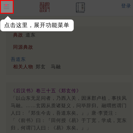
登录
点击这里，展开功能菜单
典故
道东
同源典故
吾道东
相关人物
郑玄
马融
《后汉书》卷三十五《郑玄传》
「以山东无足问者，乃西入关，因涿郡卢植，事扶风
马融。……玄因从质诸疑义，问毕辞归。融喟然谓门
人曰：『郑生今去，吾道东矣。』」唐·李贤注：
「《前书》曰：『田何授《易》于丁宽，学成，宽东
归，何谓门人曰：《易》东矣。』」