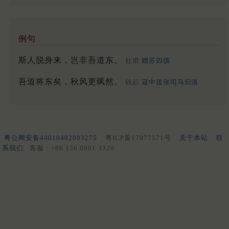
例句
斯人脱身来，岂非吾道东。
杜甫
赠苏四徯
吾道将东矣，秋风更飒然。
钱起
寇中送张司马归洛
粤公网安备44010402003275
粤ICP备17077571号
关于本站
联
系我们
客服：+86 136 0901 3320