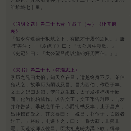
之称也。其水清泠神异，北流十二里，注于渭，北去
维堆城七十里。
《昭明文选》卷三十七晋·羊叔子（祜）《让开府
表》
「假令有遗德于板筑之下，有隐才于屠钓之间。」唐
·李善注：「《尉缭子》曰：『太公屠牛朝歌。』
《史记》曰：『太公望吕尚以渔钓奸周西伯。』」
《宋书》卷二十七〈符瑞志上〉
季历之兄曰太伯，知天命在昌，适越终身不反。弟仲
雍从之，故季历为嗣以及昌。昌为西伯，作邑于丰。
文王之妃曰太姒，梦商庭生棘，太子发植梓树于阙
间，化为松柏棫柞。以告文王，文王币告群臣，与发
并拜告梦。季秋之甲子，赤爵衔书及丰，止于昌户，
昌拜稽首受之。其文要曰：「姬昌，苍帝子，亡殷者
纣王。」将畋，史遍卜之，曰：「将大获，非熊非
罴，天遗汝师以佐昌。臣太祖史畴为禹卜畋，得皋