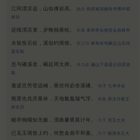
江同渭滨远，山似傅岩高。
姚合
和郑相演杨尚书蜀中唱
和诗
还嗤渭滨叟，岁晚独垂纶。
孙逖
奉和李右相赏会昌林亭
水疑投石处，溪似钓璜馀。
宋之问
奉和幸韦嗣立山庄侍
宴应制
岂与磻溪老，崛起周太师。
张九龄
骊山下逍遥公旧居游
集
遁迹岂劳登远岫，垂丝何必坐溪磻。
张浑
七考诗会
熊罴先兆庆垂休，天地氤氲瑞气浮。
徐夤
府主仆射王
抟生日
岘亭惋咽知无极，渭曲馨香莫计年。
方干
哭王大夫
已见玉璜曾上钓，何愁金鼎不和羹。
方干
献浙东王大