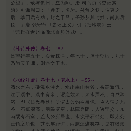
公望」，载与俱归，立为师。唐·司马贞《史记索
隐》引谯周曰：「姓姜，名牙。炎帝之裔，伯夷之
后，掌四岳有功，封之于吕，子孙从其封姓，尚其后
也。」唐·张守节《史记正义》引《括地志》云：
「营丘在青州临淄北百步外城中。」
《韩诗外传》卷七～282～
吕望行年五十，卖食棘津，年七十，屠于朝歌，九十
乃为天子师，则遇文王也。
《水经注疏》卷十七〈渭水上〉～55～
渭水之右，磻溪水注之。水出南山兹谷，乘高激流，
注于溪中。溪中有泉，谓之兹泉，泉水潭积，自成渊
渚，即《吕氏春秋》所谓太公钓兹泉也。今人谓之凡
谷，石壁深高，幽隍邃密，林障秀阻，人迹罕交，东
南隅有石室，盖太公所居也。水次平石钓处，即太公
垂钓之所也。其投竿跽饵，两膝遗迹犹存，是有磻溪