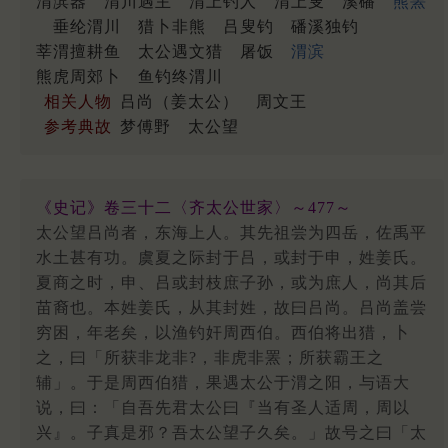
渭滨器
渭川遇主
渭上钓人
渭上叟
溪磻
熊罴
垂纶渭川
猎卜非熊
吕叟钓
磻溪独钓
莘渭擅耕鱼
太公遇文猎
屠饭
渭滨
熊虎周郊卜
鱼钓终渭川
相关人物
吕尚（姜太公）
周文王
参考典故
梦傅野
太公望
《史记》卷三十二〈齐太公世家〉～477～
太公望吕尚者，东海上人。其先祖尝为四岳，佐禹平
水土甚有功。虞夏之际封于吕，或封于申，姓姜氏。
夏商之时，申、吕或封枝庶子孙，或为庶人，尚其后
苗裔也。本姓姜氏，从其封姓，故曰吕尚。吕尚盖尝
穷困，年老矣，以渔钓奸周西伯。西伯将出猎，卜
之，曰「所获非龙非?，非虎非罴；所获霸王之
辅」。于是周西伯猎，果遇太公于渭之阳，与语大
说，曰：「自吾先君太公曰『当有圣人适周，周以
兴』。子真是邪？吾太公望子久矣。」故号之曰「太