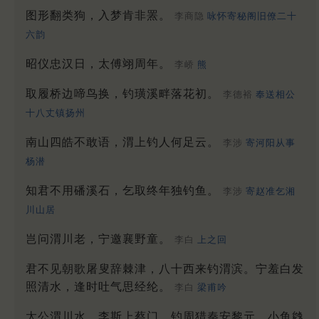
图形翻类狗，入梦肯非罴。
李商隐
咏怀寄秘阁旧僚二十
六韵
昭仪忠汉日，太傅翊周年。
李峤
熊
取履桥边啼鸟换，钓璜溪畔落花初。
李德裕
奉送相公
十八丈镇扬州
南山四皓不敢语，渭上钓人何足云。
李涉
寄河阳从事
杨潜
知君不用磻溪石，乞取终年独钓鱼。
李涉
寄赵准乞湘
川山居
岂问渭川老，宁邀襄野童。
李白
上之回
君不见朝歌屠叟辞棘津，八十西来钓渭滨。宁羞白发
照清水，逢时吐气思经纶。
李白
梁甫吟
太公渭川水，李斯上蔡门。钓周猎秦安黎元，小鱼㕙