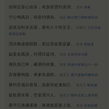
但得忘筌心自乐，肯羡前贤钓清渭。
贯休
渔家
宁心鸣凤日，却意钓璜初。
钱起
晚出青门望终南别业
还笑当时水滨老，衰年八十待文王。
韦嗣立
上巳日祓
禊渭滨应制
渭滨晦迹南阳卧，若比吾徒更寂寥。
韩偓
寄隐者
如棠名既误，钓渭日徒消。
韩愈
叉鱼招张功曹
傅氏筑已卑，磻溪钓何激。
韩愈
和裴仆射假山十一韵
言谢垂钩隐，来参负鼎职。
骆宾王
夏日游德州赠高四
垂钓甘成白首翁，负薪何处逢知己。
骆宾王
畴昔篇
徒歌易水客，空老渭川人。
骆宾王
咏怀古意上裴侍郎
垂竿已羡磻溪老，体道犹思塞上翁。
高适
金城北楼