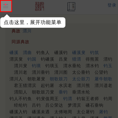
登录
点击这里，展开功能菜单
典故
渭川
同源典故
磻溪
渭曲
钓鱼人
磻溪钓
磻溪叟
钓筑
渭滨叟
钓国
钓磻溪
吕叟
猎渭
得熊罴
渭钓
渭川叟
钓璜
钓璜玉
渭水垂纶
渭水钓
钓玉
渭川老
渭川垂钓
渭川图
太公垂钓
公望钓
渭川人
朝歌屠叟
朝歌鼓刀
太公鼓刀
屠牛朝歌
君王猎渭滨
起钓屠
水滨老
渭川熊
渭川遗老
渭阳人
朝歌鼓刀叟
垂钓
垂渭水纶
钓人不钓鱼
钓叟值周王
钓渭
钓翁王者师
钓周
经纶钓
吕钓
吕公荣达
梦渭滨
磻石垂钩
磻溪入钓
磻溪未遇
太傅翊周
太公屠钓
屠钓