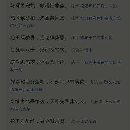
轩墀曾宠鹤，畋猎旧非熊。
杜甫
投赠哥舒开府二十韵
熊罴载吕望，鸿雁美周宣。
杜甫
秋日夔府咏怀奉寄郑监
李宾客一百韵
燕王买骏骨，渭老得熊罴。
杜甫
赠崔十三评事公辅
吕叟年八十，皤然持钓钩。
权德舆
渭水
筑岩思感梦，磻石想垂纶。
武平一
奉和幸韦嗣立山庄侍
宴应制
况是昭明食鱼郡，不妨闲掷钓璜钩。
殷文圭
和友人送
衡尚书赴池阳副车
皇情尚忆垂竿佐，天祚先呈捧剑人。
沈佺期
上巳日祓
禊渭滨应制
钓玉君徒尚，徵金我未贤。
沈佺期
钓竿篇