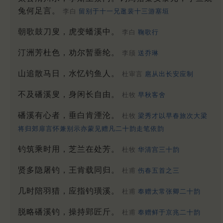
兔何足言。
李白
留别于十一兄逖裴十三游塞垣
朝歌鼓刀叟，虎变蟠溪中。
李白
鞠歌行
汀洲芳杜色，劝尔暂垂纶。
李颀
送乔琳
山追散马日，水忆钓鱼人。
杜审言
扈从出长安应制
不及磻溪叟，身闲长自由。
杜牧
早秋客舍
磻溪有心者，垂白肯湮沦。
杜牧
梁秀才以早春旅次大梁
将归郊扉言怀兼别示亦蒙见赠凡二十韵走笔依韵
钓筑乘时用，芝兰在处芳。
杜牧
华清宫三十韵
贤多隐屠钓，王肯载同归。
杜甫
伤春五首之三
几时陪羽猎，应指钓璜溪。
杜甫
奉赠太常张卿二十韵
脱略磻溪钓，操持郢匠斤。
杜甫
奉赠鲜于京兆二十韵