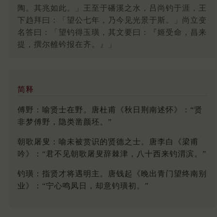
陶。其兆如此。」王至于磻溪之水，吕尚钓于涯，王
下趋拜曰：「望公七年，乃今见光景于斯。」尚立变
名答曰：「望钓得玉璜，其文要曰：『姬受命，昌来
提，撰尔雒钤报在齐。』」
简释
傅野：喻贤士在野。唐杜甫《秋日荆南述怀》：“贤
非梦傅野，隐类凿颜坯。”
朝歌屠叟：喻未被赏识的贤德之士。唐李白《梁甫
吟》：“君不见朝歌屠叟辞棘津，八十西来钓渭滨。”
钓璜：指贤才将遇明主。唐钱起《晚出青门望终南别
业》：“宁心鸣凤日，却意钓璜初。”