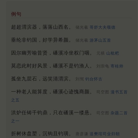
例句
超超渭滨器，落落山西名。
储光羲
哥舒大夫颂德
垂纶非钓国，好学异希颜。
储光羲
游茅山五首
因尔幽芳喻昔贤，磻溪冷坐权门咽。
元稹
山枇杷
莫恋此时好风景，磻溪不是钓渔人。
刘崇龟
寄桂帅
孤坐九层石，远笑清渭滨。
刘驾
钓台怀古
一种老人能算度，磻溪心迹愧商颜。
司空图
漫书五首
之五
洪炉任铸千钧鼎，只在磻溪一缕悬。
司空图
杂题二首
之一
折树休盘槊，沉钩且钓璜。
唐彦谦
送樊琯司业归朝