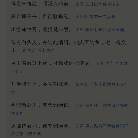
傅岩来筑处，磻溪入钓前。
王勃
三月曲水宴得烟字
看君孤舟去，且欲歌垂纶。
王昌龄
送韦十二兵曹
出游逢牧马，罢猎见非熊。
王维
和仆射晋公扈从温汤
昔有白头人，亦钓此渭阳。钓人不钓鱼，七十得文
王。
白居易
渭上偶钓
吾王若致升平化，可独成周只渭滨。
罗邺
吴门再逢方
干处士
川涘将钓玉，乡亭期散金。
蔡希寂
同家兄题渭南王公别
业
树悲悬剑所，溪想钓璜馀。
苏颋
奉和魏仆射秋日还乡有
怀之作
近临钧石地，遥指钓璜溪。
苏颋
扈从温泉同紫微黄门群
公泛渭川得齐字