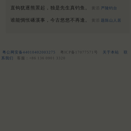
直钩犹逐熊罴起，独是先生真钓鱼。
黄滔
严陵钓台
谁能惆怅磻溪事，今古悠悠不再逢。
黄滔
题陈山人居
粤公网安备44010402003275
粤ICP备17077571号
关于本站
联
系我们
客服：+86 136 0901 3320