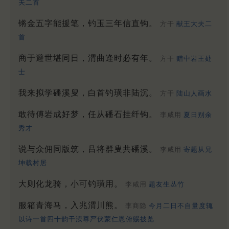
夫二首
锵金五字能援笔，钓玉三年信直钩。
方干
献王大夫二
首
商于避世堪同日，渭曲逢时必有年。
方干
赠中岩王处
士
我来拟学磻溪叟，白首钓璜非陆沉。
方干
陆山人画水
敢待傅岩成好梦，任从磻石挂纤钩。
李咸用
夏日别余
秀才
说与众佣同版筑，吕将群叟共磻溪。
李咸用
寄题从兄
坤载村居
大则化龙骑，小可钓璜用。
李咸用
题友生丛竹
服箱青海马，入兆渭川熊。
李商隐
今月二日不自量度辄
以诗一首四十韵干渎尊严伏蒙仁恩俯赐披览