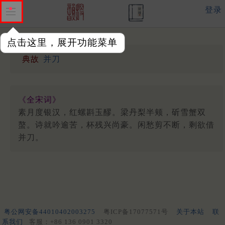
登录
点击这里，展开功能菜单
典故
并刀
《全宋词》
素月度银汉，红螺斟玉醪。梁丹梨半颊，斫雪蟹双
螯。诗就吟逾苦，杯残兴尚豪。闲愁剪不断，剩欲借
并刀。
粤公网安备44010402003275
粤ICP备17077571号
关于本站
联
系我们
客服：+86 136 0901 3320