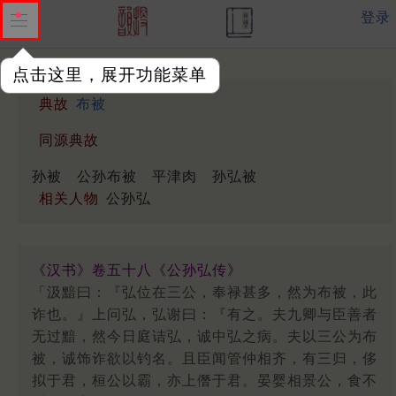
登录
点击这里，展开功能菜单
典故
布被
同源典故
孙被
公孙布被
平津肉
孙弘被
相关人物
公孙弘
《汉书》卷五十八《公孙弘传》
「汲黯曰：『弘位在三公，奉禄甚多，然为布被，此
诈也。』上问弘，弘谢曰：『有之。夫九卿与臣善者
无过黯，然今日庭诘弘，诚中弘之病。夫以三公为布
被，诚饰诈欲以钓名。且臣闻管仲相齐，有三归，侈
拟于君，桓公以霸，亦上僭于君。晏婴相景公，食不