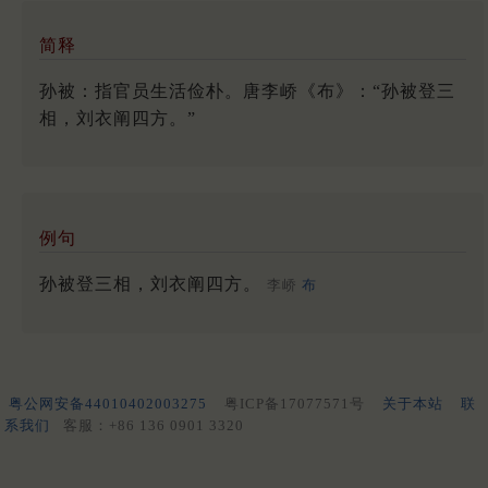
简释
孙被：指官员生活俭朴。唐李峤《布》：“孙被登三
相，刘衣阐四方。”
例句
孙被登三相，刘衣阐四方。
李峤
布
粤公网安备44010402003275
粤ICP备17077571号
关于本站
联
系我们
客服：+86 136 0901 3320