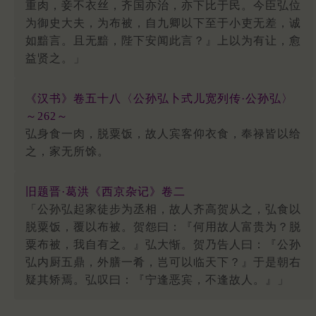
重肉，妾不衣丝，齐国亦治，亦下比于民。今臣弘位
为御史大夫，为布被，自九卿以下至于小吏无差，诚
如黯言。且无黯，陛下安闻此言？』上以为有让，愈
益贤之。」
《汉书》卷五十八〈公孙弘卜式儿宽列传·公孙弘〉
～262～
弘身食一肉，脱粟饭，故人宾客仰衣食，奉禄皆以给
之，家无所馀。
旧题晋·葛洪《西京杂记》卷二
「公孙弘起家徒步为丞相，故人齐高贺从之，弘食以
脱粟饭，覆以布被。贺怨曰：『何用故人富贵为？脱
粟布被，我自有之。』弘大惭。贺乃告人曰：『公孙
弘内厨五鼎，外膳一肴，岂可以临天下？』于是朝右
疑其矫焉。弘叹曰：『宁逢恶宾，不逢故人。』」