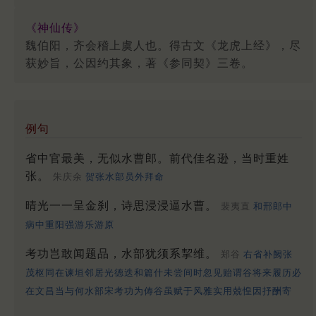
《神仙传》
魏伯阳，齐会稽上虞人也。得古文《龙虎上经》，尽
获妙旨，公因约其象，著《参同契》三卷。
例句
省中官最美，无似水曹郎。前代佳名逊，当时重姓
张。
朱庆余
贺张水部员外拜命
晴光一一呈金刹，诗思浸浸逼水曹。
裴夷直
和邢郎中
病中重阳强游乐游原
考功岂敢闻题品，水部犹须系挈维。
郑谷
右省补阙张
茂枢同在谏垣邻居光德迭和篇什未尝间时忽见贻谓谷将来履历必
在文昌当与何水部宋考功为俦谷虽赋于风雅实用兢惶因抒酬寄