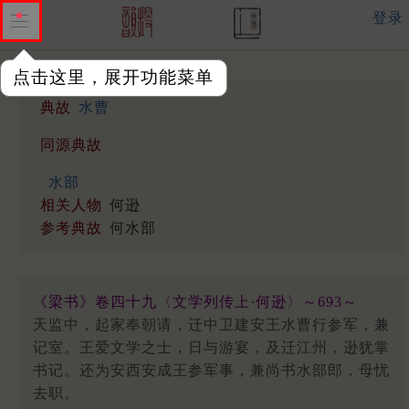
登录
点击这里，展开功能菜单
典故
水曹
同源典故
水部
相关人物
何逊
参考典故
何水部
《梁书》卷四十九〈文学列传上·何逊〉～693～
天监中，起家奉朝请，迁中卫建安王水曹行参军，兼
记室。王爱文学之士，日与游宴，及迁江州，逊犹掌
书记。还为安西安成王参军事，兼尚书水部郎，母忧
去职。