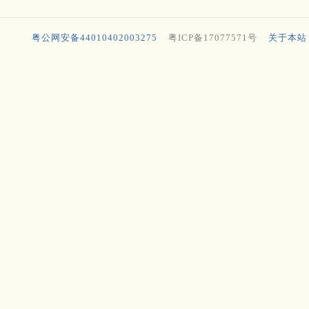
粤公网安备44010402003275
粤ICP备17077571号
关于本站