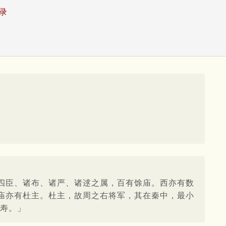
录
四臣、诸布、诸严、诸逑之属，百有馀庙。西亦有数
庙亦有杜主。杜主，故周之右将军，其在秦中，最小
福寿。」