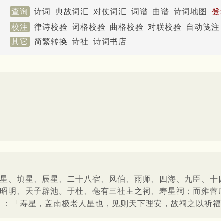
查询
诗词
典故词汇
对仗词汇
词谱
曲谱
诗词地图
登
校注
律诗校验
词格校验
曲格校验
对联校验
自动笺注
其它
简繁转换
诗社
诗词书店
星、填星、辰星、二十八宿、风伯、雨师、四海、九臣、十
昭明、天子辟池。于杜、亳有三社主之祠、寿星祠；而雍菅
》：「寿星，盖南极老人星也，见则天下理安，故祠之以祈