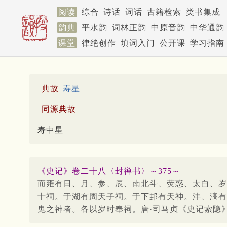
阅读
综合
诗话
词话
古籍检索
类书集成
韵典
平水韵
词林正韵
中原音韵
中华通韵
课堂
律绝创作
填词入门
公开课
学习指南
典故
寿星
同源典故
寿中星
《史记》卷二十八〈封禅书〉～375～
而雍有日、月、参、辰、南北斗、荧惑、太白、岁
十祠。于湖有周天子祠。于下邽有天神。沣、滈有
鬼之神者。各以岁时奉祠。唐·司马贞《史记索隐