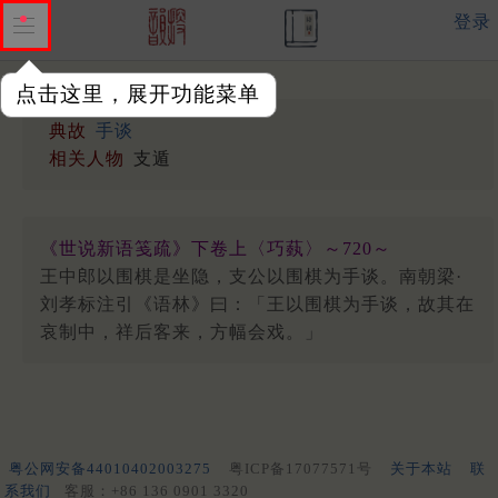
登录
点击这里，展开功能菜单
典故
手谈
相关人物
支遁
《世说新语笺疏》下卷上〈巧蓺〉～720～
王中郎以围棋是坐隐，支公以围棋为手谈。南朝梁·
刘孝标注引《语林》曰：「王以围棋为手谈，故其在
哀制中，祥后客来，方幅会戏。」
粤公网安备44010402003275
粤ICP备17077571号
关于本站
联
系我们
客服：+86 136 0901 3320