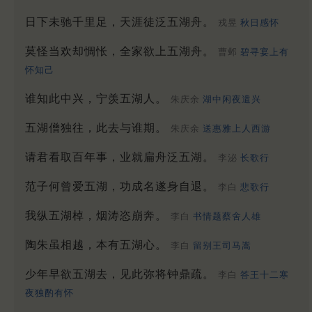
日下未驰千里足，天涯徒泛五湖舟。
戎昱
秋日感怀
莫怪当欢却惆怅，全家欲上五湖舟。
曹邺
碧寻宴上有
怀知己
谁知此中兴，宁羡五湖人。
朱庆余
湖中闲夜遣兴
五湖僧独往，此去与谁期。
朱庆余
送惠雅上人西游
请君看取百年事，业就扁舟泛五湖。
李泌
长歌行
范子何曾爱五湖，功成名遂身自退。
李白
悲歌行
我纵五湖棹，烟涛恣崩奔。
李白
书情题蔡舍人雄
陶朱虽相越，本有五湖心。
李白
留别王司马嵩
少年早欲五湖去，见此弥将钟鼎疏。
李白
答王十二寒
夜独酌有怀