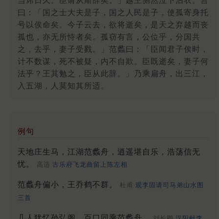
当席日久。臣请从斯辞矣。」越王恻然泣下沾衣。言
曰：「国之士大夫是子，国之人民是子，使孤寄身托
号以俟命矣。今子云去，欲将逝矣，是天之弃越而丧
孤也，亦无所恃者矣。孤窃有言，公位乎，分国共
之，去乎，妻子受戮。」范蠡曰：「臣闻君子俟时，
计不数谋，死不被疑，内不自欺。臣既逝矣，妻子何
法乎？王其勉之，臣从此辞。」乃乘扁舟，出三江，
入五湖，人莫知其所适。
例句
天地庄生马，江湖范蠡舟，逍遥堪自乐，浩荡信无
忧。
高适
古乐府飞龙曲留上陈左相
范蠡舟偏小，王乔鹤不群。
杜甫
观李固请司马弟山水图
三首
几人犹忆孙弘阁，百口同乘范蠡舟。
刘长卿
汉阳献李