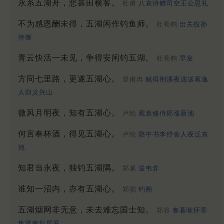
永系五湖舟，悲甚田横客。
杜甫
八哀诗赠司空王公思礼
不为感恩酬未得，五湖闲作钓鱼师。
杜荀鹤
出关投孙
侍御
青云快活一未见，争得安闲钓五湖。
杜荀鹤
早发
方同七里路，更遂五湖心。
皇甫冉
赋得荆溪夜湍送蒋逸
人归义兴山
微风月明夜，知有五湖心。
卢纶
观袁修侍郎涨新池
何言奉杯酒，得见五湖心。
卢纶
陪中书李纾舍人夜泛东
池
知君当永夜，独钓五湖隅。
郑巢
送韦弇
谁知一沼内，亦有五湖心。
郑损
钓阁
五湖烟网非无意，未去难忘国士知。
郑谷
春暮咏怀寄
集贤韦起居衮