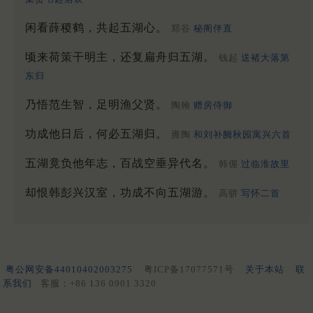
闲看薛稷鹤，共起五湖心。
郑谷
秘阁伴直
顷来荷策干明主，还复扁舟归五湖。
钱起
送褚大落第
东归
乃悟范生智，足明渔父贤。
陶翰
赠房侍御
功成他日后，何必五湖归。
雍陶
和刘补阙秋园寓兴六首
五湖竟负他年志，百战空垂异代名。
韩偓
过临淮故里
却恨韩彭兴汉室，功成不向五湖游。
高骈
写怀二首
粤公网安备44010402003275
粤ICP备17077571号
关于本站
联
系我们
客服：+86 136 0901 3320