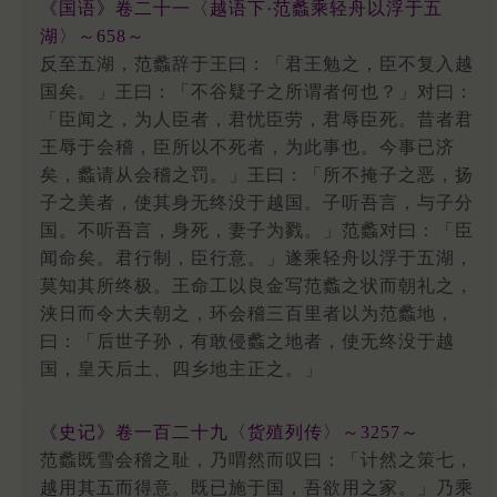
《国语》卷二十一〈越语下·范蠡乘轻舟以浮于五
湖〉～658～
反至五湖，范蠡辞于王曰：「君王勉之，臣不复入越
国矣。」王曰：「不谷疑子之所谓者何也？」对曰：
「臣闻之，为人臣者，君忧臣劳，君辱臣死。昔者君
王辱于会稽，臣所以不死者，为此事也。今事已济
矣，蠡请从会稽之罚。」王曰：「所不掩子之恶，扬
子之美者，使其身无终没于越国。子听吾言，与子分
国。不听吾言，身死，妻子为戮。」范蠡对曰：「臣
闻命矣。君行制，臣行意。」遂乘轻舟以浮于五湖，
莫知其所终极。王命工以良金写范蠡之状而朝礼之，
浃日而令大夫朝之，环会稽三百里者以为范蠡地，
曰：「后世子孙，有敢侵蠡之地者，使无终没于越
国，皇天后土、四乡地主正之。」
《史记》卷一百二十九〈货殖列传〉～3257～
范蠡既雪会稽之耻，乃喟然而叹曰：「计然之策七，
越用其五而得意。既已施于国，吾欲用之家。」乃乘