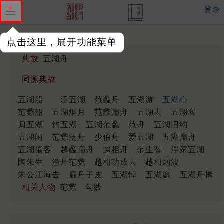
登录
点击这里，展开功能菜单
典故
五湖舟
同源典故
五湖船
泛五湖
范蠡舟
五湖游
五湖心
范蠡船
五湖烟月
范蠡扁舟
五湖去
五湖客
归五湖
钓五湖
五湖范蠡
范舟
五湖旧约
五湖闲
范蠡泛舟
少伯舟
爱五湖
五湖扁舟
五湖倦客
越蠡扁舟
越相舟
范生智
浮家五湖
陶朱生
渔舟范蠡
越相功成去
越相烟波
朱公江海去
扁舟子皮
五湖悼
五湖愿
五湖舟揖
相关人物
范蠡
勾践