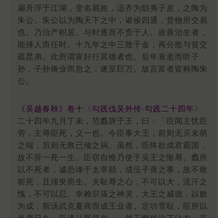
扁舟浮于江湖，变名易姓，适齐为鸱夷子皮，之陶为
朱公。朱公以为陶天下之中，诸侯四通，货物所交易
也。乃治产积居。与时逐而不责于人。故善治生者，
能择人而任时。十九年之中三致千金，再分散与贫交
疏昆弟。此所谓富好行其德者也。后年衰老而听子
孙，子孙脩业而息之，遂至巨万。故言富者皆称陶朱
公。
《吴越春秋》卷十〈勾践伐吴外传·勾践二十四年〉
二十四年九月丁未，范蠡辞于王，曰：「臣闻主忧臣
劳，主辱臣死，义一也。今臣事大王，前则无灭未萌
之端，后则无救已倾之祸。虽然，臣终欲成君霸国，
故不辞一死一生。臣窃自惟乃使于吴王之惭辱。蠡所
以不死者，诚恐谗于太宰嚭，成伍子胥之事，故不敢
前死，且须臾而生。夫耻辱之心，不可以大，流汗之
愧，不可以忍。幸赖宗庙之神灵，大王之威德，以败
为成，斯汤武克夏商而成王业者。定功雪耻，臣所以