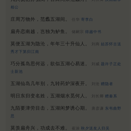
相公
庄周万物外，范蠡五湖间。
任华
寄李白
扁舟恋南越，岂独为鲈鱼。
储嗣宗
得越中书
莫便五湖为隐沦，年年三十升仙人。
刘商
姑苏怀古送
秀才下第归江南
巧分孤岛思何远，欲似五湖心易迷。
刘威
题许子正处
士新池
五湖仙岛几年别，九转药炉深夜开。
刘沧
赠隐者
明日东归变名姓，五湖烟水觅何人。
刘长卿
赠秦系
九陌要津劳目击，五湖闲梦诱心期。
唐彦谦
东韦曲野
思
莫羡扁舟兴，功成去不难。
崔涂
秋夕送友人归吴