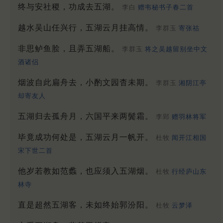
终与安社稷，功成去五湖。
李白
赠韦秘书子春二首
越水吴山任兴行，五湖云月挂高情。
李群玉
寄张祜
非思鲈鱼脍，且弄五湖船。
李群玉
将之吴越留别坐中文
酒诸侣
烟波自此扁舟去，小酌文园杳未期。
李群玉
湘阴江亭
却寄友人
五湖归去孤舟月，六国平来两鬓霜。
李郢
赠羽林将军
毕竟成功何处是，五湖云月一帆开。
杜牧
闻开江相国
宋下世二首
他岁若教如范蠡，也应须入五湖烟。
杜牧
行经庐山东
林寺
直是超然五湖客，未如终始郭汾阳。
杜牧
云梦泽