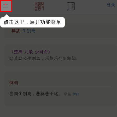
登录
点击这里，展开功能菜单
典故
生别离
《楚辞·九歌·少司命》
悲莫悲兮生别离，乐莫乐兮新相知。
例句
尝闻生别离，悲莫悲于此。
李益
杂曲