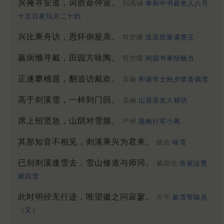
兴掩寻安道，词胜命仲宣。
刘禹锡
奉和中书崔舍人八月
十五日夜玩月二十韵
兴比乘舟访，恩怀倒屣亲。
司空曙
送高胜重谒曹王
羸病懒寻戴，田园方咏陶。
司空曙
闲园书事招畅当
正遂攀稽愿，翻追访戴欢。
吴融
和诸学士秋夕禁直偶雪
高于剡溪雪，一棹到门回。
吴融
山居喜友人相访
席上招贤急，山阴对雪频。
严维
题鲍行军小阁
其那知音不相见，剡溪乘兴为君来。
姚合
咏雪
已别剡溪逢雪去，雪山修道与师同。
戴叔伦
答崔法曹
赋四雪
此时明径无行迹，唯望徽之问寂寥。
方干
叙雪寄喻凫
（又）