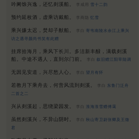
吟阑馀兴逸，还忆剡溪船。
李咸用
雪十二韵
预约延枚酒，虚乘访戴船。
李商隐
忆雪
乘兴嫌太迟，焚却子猷船。
李白
寄韦南陵水余江上乘兴
访之遇寻颜尚书笑有此赠
挂席拾海月，乘风下长川。多洁新丰醁，满载剡溪
船。中途不遇人，直到尔门前。
李白
叙旧赠江阳宰陆调
无因见安道，兴尽愁人心。
李白
望月有怀
若教月下乘舟去，何啻风流到剡溪。
李白
东鲁门泛舟
二首之二
兴从剡溪起，思绕梁园发。
李白
淮海淮雪赠傅霭
虽然剡溪兴，不异山阴时。
李白
秋山寄卫尉张卿及王徵
君