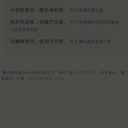
今朝欲乘兴，随尔食鲈鱼。
高适
送崔功曹赴越
依刘未是咏，访戴宁忘诸。
齐己
荆渚病中因思匡庐遂成
三百字寄梁先辈
访戴情弥切，依刘力不胜。
齐己
酬元员外见寄八韵
粤公网安备44010402003275
粤ICP备17077571号
关于本站
联
系我们
客服：+86 136 0901 3320