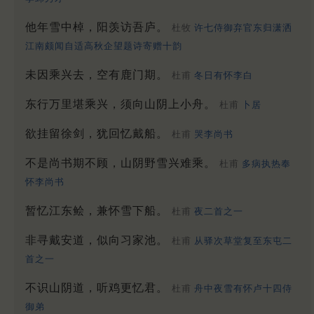
他年雪中棹，阳羡访吾庐。
杜牧
许七侍御弃官东归潇洒
江南颇闻自适高秋企望题诗寄赠十韵
未因乘兴去，空有鹿门期。
杜甫
冬日有怀李白
东行万里堪乘兴，须向山阴上小舟。
杜甫
卜居
欲挂留徐剑，犹回忆戴船。
杜甫
哭李尚书
不是尚书期不顾，山阴野雪兴难乘。
杜甫
多病执热奉
怀李尚书
暂忆江东鲙，兼怀雪下船。
杜甫
夜二首之一
非寻戴安道，似向习家池。
杜甫
从驿次草堂复至东屯二
首之一
不识山阴道，听鸡更忆君。
杜甫
舟中夜雪有怀卢十四侍
御弟