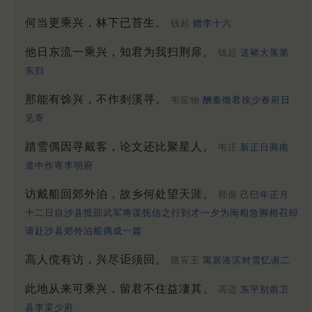
何当更乘兴，林下已苔生。
钱起
赠李十六
他日东流一乘兴，知君为我扫荆扉。
钱起
送褚大落第
东归
那能有馀兴，不作剡溪寻。
韦应物
酬秦徵君徐少春府日
见寄
踏雪偶因寻戴客，论文还比聚星人。
韦庄
新正日商南
道中作寄李明府
访戴船回郊外泊，故乡何处望天涯。
韩偓
己巳年正月
十二日自沙县抵邵武军将谋抚信之行到才一夕为闽相急脚相召却
请赴沙县郊外泊船偶成一篇
高人傥有访，兴尽讵须回。
骆宾王
寓居洛滨对雪忆谢二
此地从来可乘兴，留君不住益凄其。
高适
东平别前卫
县李寀少府