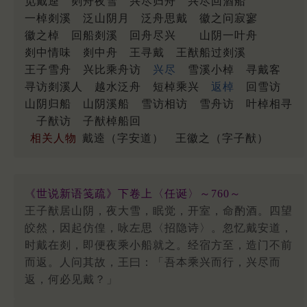
觅戴逵
剡舟夜雪
兴尽归舟
兴尽回酒船
一棹剡溪
泛山阴月
泛舟思戴
徽之问寂寥
徽之棹
回船剡溪
回舟尽兴
山阴一叶舟
剡中情味
剡中舟
王寻戴
王猷船过剡溪
王子雪舟
兴比乘舟访
兴尽
雪溪小棹
寻戴客
寻访剡溪人
越水泛舟
短棹乘兴
返棹
回雪访
山阴归船
山阴溪船
雪访相访
雪舟访
叶棹相寻
子猷访
子猷棹船回
相关人物
戴逵（字安道）
王徽之（字子猷）
《世说新语笺疏》下卷上〈任诞〉～760～
王子猷居山阴，夜大雪，眠觉，开室，命酌酒。四望
皎然，因起仿偟，咏左思〈招隐诗〉。忽忆戴安道，
时戴在剡，即便夜乘小船就之。经宿方至，造门不前
而返。人问其故，王曰：「吾本乘兴而行，兴尽而
返，何必见戴？」