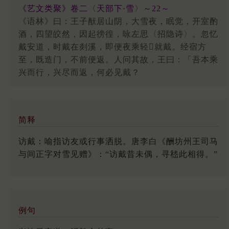
《艺文类聚》卷二〈天部下·雪〉～22～
《语林》曰：王子猷居山阴，大雪夜，眠觉，开室酌
酒，四望皎然，因起徬徨，咏左思〈招隐诗〉。忽忆
戴安道，时戴在剡溪，即便夜乘轻就戴。经宿方
至，既造门，不前便返。人问其故，王曰：「吾本乘
兴而行，兴尽而返，何必见戴？
简释
访戴：喻指访友或行事洒脱。唐李白《酬坊州王司马
与间正字对雪见赠》：“访戴昔未偶，寻嵇此相得。”
例句