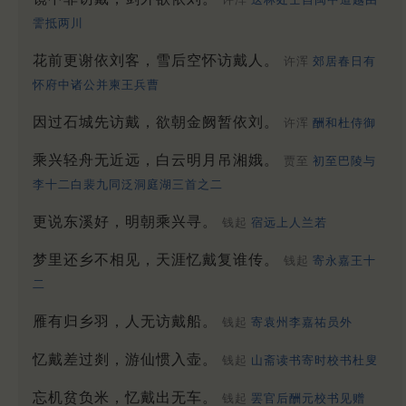
霅抵两川
花前更谢依刘客，雪后空怀访戴人。
许浑
郊居春日有
怀府中诸公并柬王兵曹
因过石城先访戴，欲朝金阙暂依刘。
许浑
酬和杜侍御
乘兴轻舟无近远，白云明月吊湘娥。
贾至
初至巴陵与
李十二白裴九同泛洞庭湖三首之二
更说东溪好，明朝乘兴寻。
钱起
宿远上人兰若
梦里还乡不相见，天涯忆戴复谁传。
钱起
寄永嘉王十
二
雁有归乡羽，人无访戴船。
钱起
寄袁州李嘉祐员外
忆戴差过剡，游仙惯入壶。
钱起
山斋读书寄时校书杜叟
忘机贫负米，忆戴出无车。
钱起
罢官后酬元校书见赠