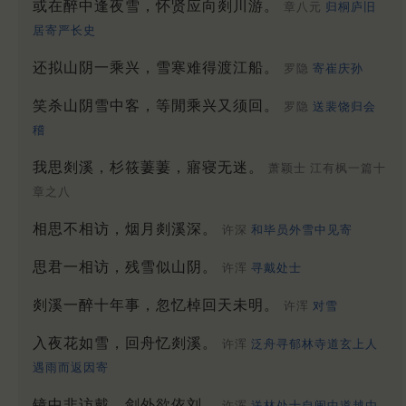
或在醉中逢夜雪，怀贤应向剡川游。
章八元
归桐庐旧
居寄严长史
还拟山阴一乘兴，雪寒难得渡江船。
罗隐
寄崔庆孙
笑杀山阴雪中客，等閒乘兴又须回。
罗隐
送裴饶归会
稽
我思剡溪，杉筱萋萋，寤寝无迷。
萧颖士 江有枫一篇十
章之八
相思不相访，烟月剡溪深。
许深
和毕员外雪中见寄
思君一相访，残雪似山阴。
许浑
寻戴处士
剡溪一醉十年事，忽忆棹回天未明。
许浑
对雪
入夜花如雪，回舟忆剡溪。
许浑
泛舟寻郁林寺道玄上人
遇雨而返因寄
镜中非访戴，剑外欲依刘。
许浑
送林处士自闽中道越由