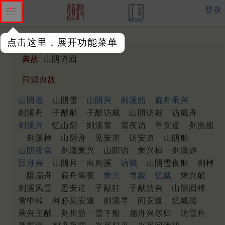
登录
点击这里，展开功能菜单
典故
山阴道回
同源典故
山阴道
山阴雪
山阴兴
剡溪船
扁舟乘兴
剡溪舟
子猷船
子猷访戴
山阴访戴
访戴舟
剡溪兴
忆山阴
剡溪雪
雪夜访
寻安道
剡曲船
剡溪棹
山阴舟
见安道
访安道
山阴船
山阴夜雪
剡溪乘兴
山阴访
乘兴棹
剡溪游
回舟兴
山阴月
向剡溪
访戴
山阴雪夜船
剡棹
阻扁舟
扁舟雪夜
乘兴
寻戴
忆戴
乘兴船
剡溪风雪
思安道
子猷狂
子猷清兴
山阴回棹
雪中棹
何必见安道
剡溪寻
问安道
忆戴船
乘兴王猷
剡川游
雪下船
扁舟兴尽归
访雪舟