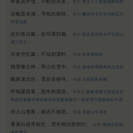
昨夜吴中雪，子猷佳兴发。
李白
答王十二寒夜独酌有怀
访戴昔未偶，寻嵇此相得。
李白
酬坊州王司马与阎正字
对雪见赠
此行殊访戴，自可缓归桡。
李白
陪从祖济南太守泛鹊山
湖三首之一
兴来空忆戴，不似剡溪时。
李端
冬夜寄韩弇
独望徽之棹，青山在雪中。
李端
旅舍对雪赠考功王员外
戴家溪北住，雪后去相寻。
李端
云阳观寄袁稠
怀哉梁苑客，思作剡溪游。
李群玉
腊夜雪霁月彩交光开
阁临轩竟睡不得命家仆吹笙数曲独引一壶奉寄江陵副使杜中丞
何人山雪夜，相访不相思。
李频
冬夜山中寻友
看著白蘋芽欲吐，雪舟相访胜闲行。
杜牧
湖南正初招
李郢秀才