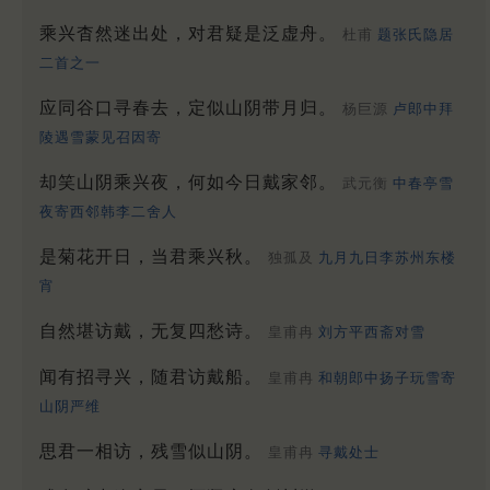
乘兴杳然迷出处，对君疑是泛虚舟。
杜甫
题张氏隐居
二首之一
应同谷口寻春去，定似山阴带月归。
杨巨源
卢郎中拜
陵遇雪蒙见召因寄
却笑山阴乘兴夜，何如今日戴家邻。
武元衡
中春亭雪
夜寄西邻韩李二舍人
是菊花开日，当君乘兴秋。
独孤及
九月九日李苏州东楼
宵
自然堪访戴，无复四愁诗。
皇甫冉
刘方平西斋对雪
闻有招寻兴，随君访戴船。
皇甫冉
和朝郎中扬子玩雪寄
山阴严维
思君一相访，残雪似山阴。
皇甫冉
寻戴处士