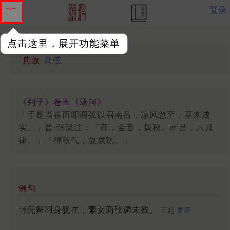
登录
点击这里，展开功能菜单
典故
商弦
《列子》卷五《汤问》
「于是当春而叩商弦以召南吕，凉风忽至，草木成
实。」晋·张湛注：「商，金音，属秋。南吕，八月
律。」「得秋气，故成熟。」
例句
韩凭舞羽身犹在，素女商弦调未残。
王起
青帝