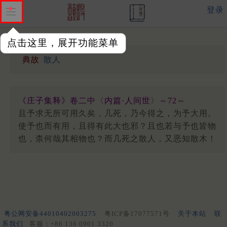
登录
点击这里，展开功能菜单
典故
散人
《庄子集释》卷二中〈内篇·人间世〉～72～
且予求无所可用久矣，几死，乃今得之，为予大用。
使予也而有用，且得有此大也邪？且也若与予也皆物
也，柰何哉其相物也？而几死之散人，又恶知散木！
粤公网安备44010402003275
粤ICP备17077571号
关于本站
联
系我们
客服：+86 136 0901 3320