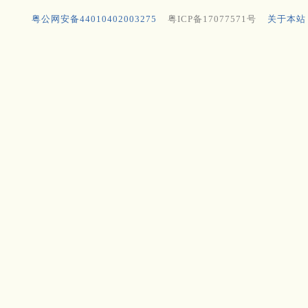
粤公网安备44010402003275
粤ICP备17077571号
关于本站