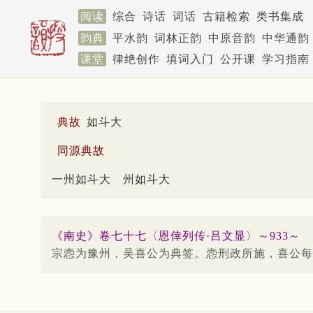
阅读
综合
诗话
词话
古籍检索
类书集成
韵典
平水韵
词林正韵
中原音韵
中华通韵
课堂
律绝创作
填词入门
公开课
学习指南
典故
如斗大
同源典故
一州如斗大
州如斗大
《南史》卷七十七〈恩倖列传·吕文显〉～933～
宗悫为豫州，吴喜公为典签。悫刑政所施，喜公每