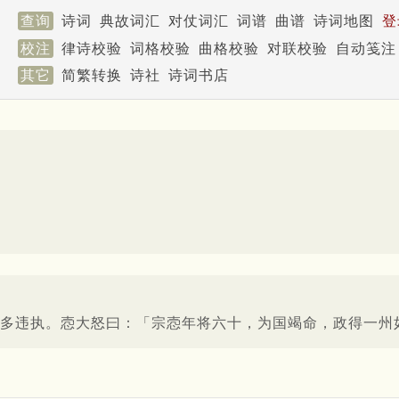
查询
诗词
典故词汇
对仗词汇
词谱
曲谱
诗词地图
登
校注
律诗校验
词格校验
曲格校验
对联校验
自动笺注
其它
简繁转换
诗社
诗词书店
多违执。悫大怒曰：「宗悫年将六十，为国竭命，政得一州