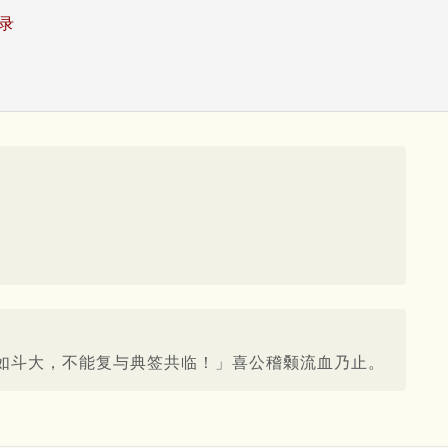
录
如斗大，不能复与典签共临！」喜公稽颡流血乃止。