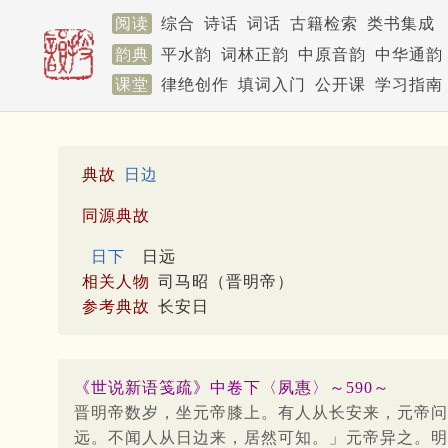
阅读
综合
诗话
词话
古籍检索
类书集成
韵典
平水韵
词林正韵
中原音韵
中华通韵
课堂
律绝创作
填词入门
公开课
学习指南
典故
日边
同源典故
日下
日远
相关人物
司马昭（晋明帝）
参考典故
长安日
《世说新语笺疏》中卷下〈夙惠〉～590～
晋明帝数岁，坐元帝膝上。有人从长安来，元帝问
远。不闻人从日边来，居然可知。」元帝异之。明