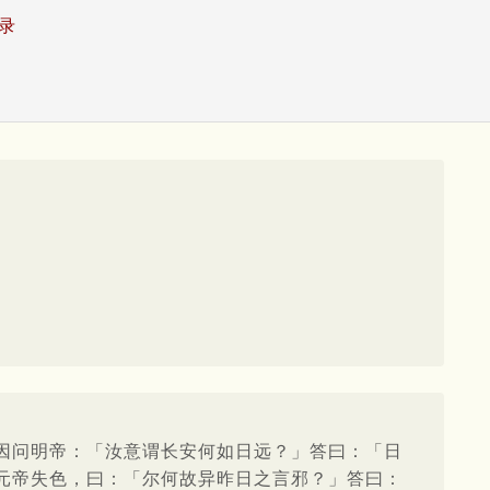
录
因问明帝：「汝意谓长安何如日远？」答曰：「日
元帝失色，曰：「尔何故异昨日之言邪？」答曰：