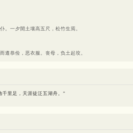
仆。一夕閒土壤高五尺，松竹生焉。
而遵恭俭，恶衣服。丧母，负土起坟。
驰千里足，天涯徒泛五湖舟。”