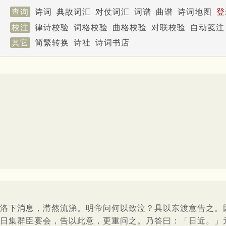
查询
诗词
典故词汇
对仗词汇
词谱
曲谱
诗词地图
登
校注
律诗校验
词格校验
曲格校验
对联校验
自动笺注
其它
简繁转换
诗社
诗词书店
洛下消息，潸然流涕。明帝问何以致泣？具以东渡意告之。
日集群臣宴会，告以此意，更重问之。乃答曰：「日近。」