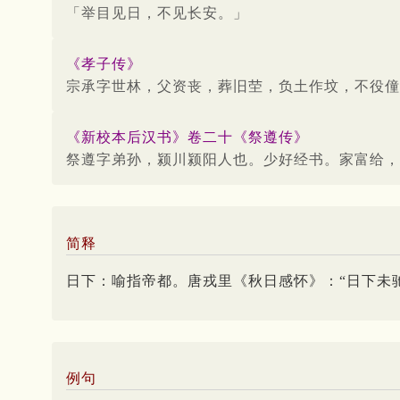
「举目见日，不见长安。」
《孝子传》
宗承字世林，父资丧，葬旧茔，负土作坟，不役僮
《新校本后汉书》卷二十《祭遵传》
祭遵字弟孙，颍川颍阳人也。少好经书。家富给，
简释
日下：喻指帝都。唐戎里《秋日感怀》：“日下未
例句