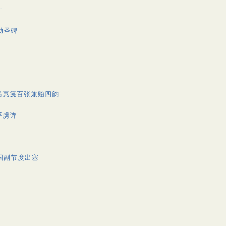
才
勒圣碑
马惠笺百张兼贻四韵
平虏诗
国副节度出塞