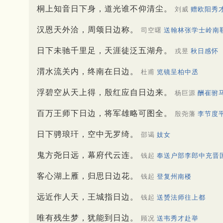
桐上知音日下身，道光谁不仰清尘。
刘威
赠欧阳秀
汉恩天外洽，周颂日边称。
司空曙
送翰林张学士岭南
日下未驰千里足，天涯徒泛五湖舟。
戎昱
秋日感怀
渭水流关内，终南在日边。
杜甫
览镜呈柏中丞
浮碧空从天上得，殷红应自日边来。
杨巨源
酬崔驸
百万王师下日边，将军雄略可图全。
殷尧藩
李节度
日下骋琅玕，空中无罗绮。
邵谒
妓女
鬼方尧日远，幕府代云连。
钱起
奉送户部李郎中充晋
客心湖上雁，归思日边花。
钱起
登复州南楼
远近作人天，王城指日边。
钱起
送赟法师往上都
唯有残生梦，犹能到日边。
顾况
送韦秀才赴举