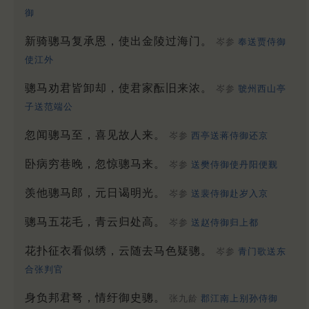
御
新骑骢马复承恩，使出金陵过海门。
岑参
奉送贾侍御
使江外
骢马劝君皆卸却，使君家酝旧来浓。
岑参
虢州西山亭
子送范端公
忽闻骢马至，喜见故人来。
岑参
西亭送蒋侍御还京
卧病穷巷晚，忽惊骢马来。
岑参
送樊侍御使丹阳便觐
羡他骢马郎，元日谒明光。
岑参
送裴侍御赴岁入京
骢马五花毛，青云归处高。
岑参
送赵侍御归上都
花扑征衣看似绣，云随去马色疑骢。
岑参
青门歌送东
合张判官
身负邦君弩，情纡御史骢。
张九龄
郡江南上别孙侍御