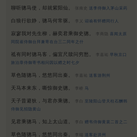
聊听骢马使，却就紫阳仙。
张南史
送李侍御入茅山采药
白狼行欲静，骢马何常驱。
李乂
诏谕有怀赠同行人
寂寥我对先生柳，赫奕君乘御史骢。
李商隐
喜闻太原
同院崔侍御台拜兼寄在台三二同年之什
祗有同时骢马客，偏宜尺牍问穷愁。
李嘉祐
早秋京口
旅泊章侍御寄书相问因以赠之时七夕
草色随骢马，悠悠同出秦。
李嘉祐
送客游荆州
天马本来东，嘶惊御史骢。
李峤
马
天子昔避狄，与君亦乘骢。
李白
至陵阳山登天柱石酬韩
侍御见招隐黄山
见君乘骢马，知上太山道。
李白
赠韦侍御黄裳二首之二
草色随骢马，悠悠同出秦。
李端
送客赴洪州