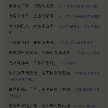
屡食将军第，仍骑御史骢。
杜甫
陪章留后侍御宴南楼
有客骑骢马，江边问草堂。
杜甫
魏十四侍御就弊庐相别
骢马别已久，鲤鱼来自烹。
权德舆
酬陆三十二参浙东见
寄
已佩郎官印，兼乘御史骢。
独孤及
送游员外赴淮西
英僚携出新丰酒，半道遥看骢马归。
王昌龄
送郑判官
鸣驺导骢马，常从夹朱轩。
王维
瓜园诗
故人骢马朝天使，洛下秋声恐要知。
窦牛
秋夕闲居对
雨赠别卢七侍御坦
鞭鞘所拂三千里，多少诸侯合避骢。
章碣
浙西送杜晦
侍御入关
连钱出塞蹋沙蓬，岂比当时御史骢。
纪唐夫
骢马曲