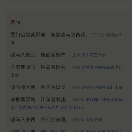
例句
重门启锁紫髯胡，新披骢马陇西驹。
丁仙芝
戏赠姚侍
御
骢马真傲吏，翛然无所求。
丘为
湖中寄王侍御
关吏迷骢马，铜章累绣衣。
刘商
送林衮侍御东阳秩满赴
上都
骢马朝天疾，台乌向日飞。
刘商
送杨闲侍御拜命赴上都
岸柳遮浮鹢，江花隔避骢。
刘长卿
奉钱郎中四兄罢馀杭
太守承恩加侍御史充行军司马赴汝南行营
骢马入关西，白云独何适。
刘长卿
寄李侍御
回瞻骢马速，但见行尘起。