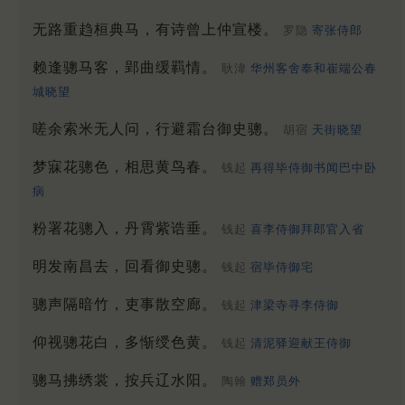
无路重趋桓典马，有诗曾上仲宣楼。
罗隐
寄张侍郎
赖逢骢马客，郢曲缓羁情。
耿湋
华州客舍奉和崔端公春
城晓望
嗟余索米无人问，行避霜台御史骢。
胡宿
天街晓望
梦寐花骢色，相思黄鸟春。
钱起
再得毕侍御书闻巴中卧
病
粉署花骢入，丹霄紫诰垂。
钱起
喜李侍御拜郎官入省
明发南昌去，回看御史骢。
钱起
宿毕侍御宅
骢声隔暗竹，吏事散空廊。
钱起
津梁寺寻李侍御
仰视骢花白，多惭绶色黄。
钱起
清泥驿迎献王侍御
骢马拂绣裳，按兵辽水阳。
陶翰
赠郑员外