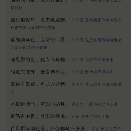
刘长卿
李侍御河北使回至东
京相访
黠吏偏惊隼，贪夫辄避骢。
刘长卿
落第赠杨侍御兼拜员
外仍充安大夫判官赴范阳
遥知骢马色，应待倚门看。
刘长卿
送度支留后若侍御之
之歙州便赴信州省觐
却见鄱阳吏，犹应旧马骢。
刘长卿
送李侍御贬鄱阳
相送东郊外，羞看骢马回。
刘长卿
游休禅师双峰寺
僚采争攀鹢，鱼龙亦避骢。
孟浩然
秋日陪李侍御渡松滋
江
本欲避骢马，何如同鹢舟。
孟浩然
与黄侍御北津泛舟
避马台中贵，登车岭外遥。
孙逖
送杜侍御赴上都
百尺原头酒色殷，路傍骢马汗斑斑。
岑参
原头送范侍