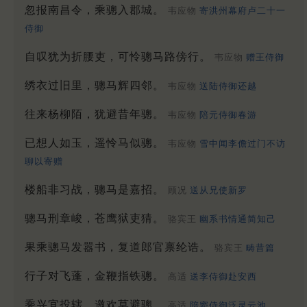
忽报南昌令，乘骢入郡城。
韦应物
寄洪州幕府卢二十一
侍御
自叹犹为折腰吏，可怜骢马路傍行。
韦应物
赠王侍御
绣衣过旧里，骢马辉四邻。
韦应物
送陆侍御还越
往来杨柳陌，犹避昔年骢。
韦应物
陪元侍御春游
已想人如玉，遥怜马似骢。
韦应物
雪中闻李儋过门不访
聊以寄赠
楼船非习战，骢马是嘉招。
顾况
送从兄使新罗
骢马刑章峻，苍鹰狱吏猜。
骆宾王
幽系书情通简知己
果乘骢马发嚣书，复道郎官禀纶诰。
骆宾王
畴昔篇
行子对飞蓬，金鞭指铁骢。
高适
送李侍御赴安西
乘兴宜投辖，邀欢莫避骢。
高适
陪窦侍御泛灵云池