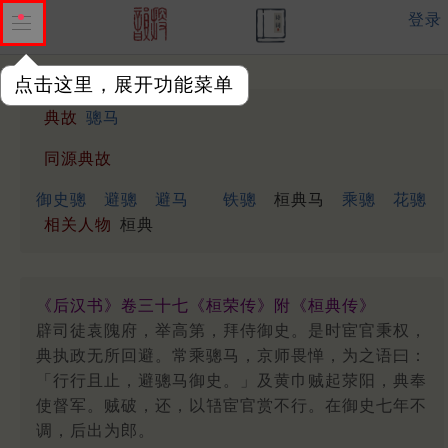
登录
点击这里，展开功能菜单
典故
骢马
同源典故
御史骢
避骢
避马
铁骢
桓典马
乘骢
花骢
相关人物
桓典
《后汉书》卷三十七《桓荣传》附《桓典传》
辟司徒袁隗府，举高第，拜侍御史。是时宦官秉权，
典执政无所回避。常乘骢马，京师畏惮，为之语曰：
「行行且止，避骢马御史。」及黄巾贼起荥阳，典奉
使督军。贼破，还，以啎宦官赏不行。在御史七年不
调，后出为郎。