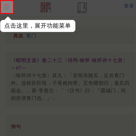
登录
点击这里，展开功能菜单
典故
青门
《昭明文选》卷二十三〈诗丙·咏怀·咏怀诗十七首〉
～07～
〈咏怀诗十七首〉其九：「昔闻东陵瓜，近在青门
外。连轸距阡陌，子母相拘带。五色曜朝日，嘉宾四
面会。」唐·李善注：「《汉书》曰：『霸城门，民
间所谓青门也。』」
例句