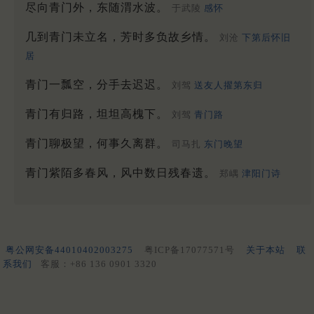
尽向青门外，东随渭水波。
于武陵
感怀
几到青门未立名，芳时多负故乡情。
刘沧
下第后怀旧
居
青门一瓢空，分手去迟迟。
刘驾
送友人擢第东归
青门有归路，坦坦高槐下。
刘驾
青门路
青门聊极望，何事久离群。
司马扎
东门晚望
青门紫陌多春风，风中数日残春遗。
郑嵎
津阳门诗
粤公网安备44010402003275
粤ICP备17077571号
关于本站
联
系我们
客服：+86 136 0901 3320