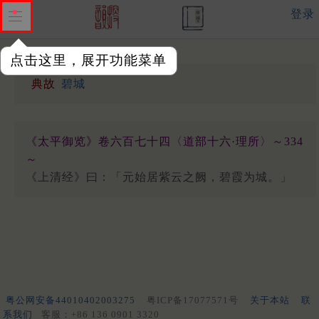
登录
点击这里，展开功能菜单
典故
碧城
《太平御览》卷六百七十四〈道部十六·理所〉～334
～
《上清经》曰：「元始居紫云之阙，碧霞为城。」
粤公网安备44010402003275
粤ICP备17077571号
关于本站
联
系我们
客服：+86 136 0901 3320