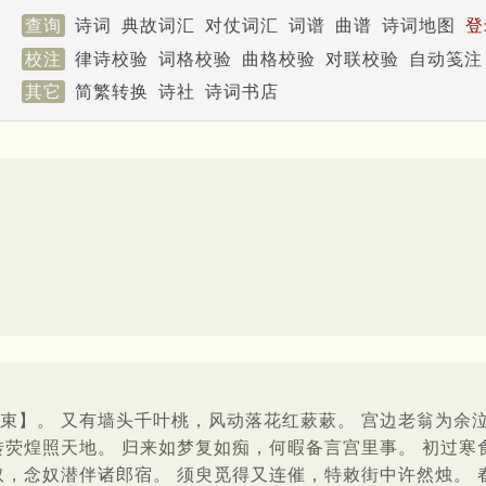
查询
诗词
典故词汇
对仗词汇
词谱
曲谱
诗词地图
登
校注
律诗校验
词格校验
曲格校验
对联校验
自动笺注
其它
简繁转换
诗社
诗词书店
束】。 又有墙头千叶桃，风动落花红蔌蔌。 宫边老翁为余
转荧煌照天地。 归来如梦复如痴，何暇备言宫里事。 初过寒
奴，念奴潜伴诸郎宿。 须臾觅得又连催，特敕街中许然烛。