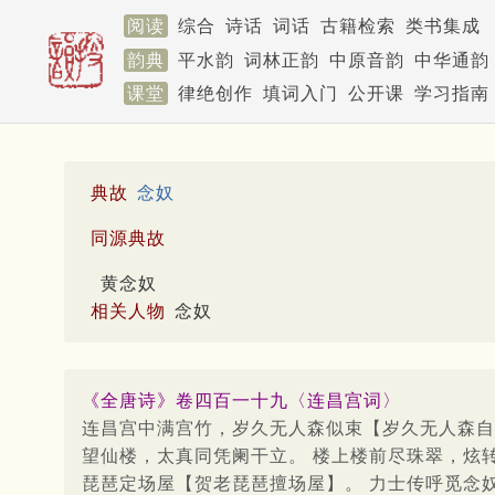
阅读
综合
诗话
词话
古籍检索
类书集成
韵典
平水韵
词林正韵
中原音韵
中华通韵
课堂
律绝创作
填词入门
公开课
学习指南
典故
念奴
同源典故
黄念奴
相关人物
念奴
《全唐诗》卷四百一十九〈连昌宫词〉
连昌宫中满宫竹，岁久无人森似束【岁久无人森自
望仙楼，太真同凭阑干立。 楼上楼前尽珠翠，炫
琵琶定场屋【贺老琵琶擅场屋】。 力士传呼觅念