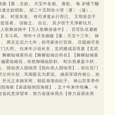
曲【案：念奴。 天宝中名倡。 善歌。 每 岁楼下酺
 欲遣念奴唱歌。 邠二十五郎吹小管〔逐〕（篴）。
泉。 时巡东洛。 有司潜遣从行而已。 又明皇尝于
捉笛者。 诘验之。 自云。 其夕窃于天津桥玩月。
万人歌舞涂路中【万人歌舞涂途中】。 百官队仗避岐
 】车斗风。 明年十月东都破【案：天宝十三年。 禄
。 两京定后六七年，却寻家舍行宫前。 庄园烧尽有
宫门久闭。 往来年少说长安，玄武楼成花萼废【玄武
。 舞榭敧倾基尚在【舞榭敧倾台尚在】【舞榭敧倾基
皇偏爱临砌花，依然御榻临阶斜。 蛇出燕巢盘斗栱，
钩。 指似傍人因恸哭【指向傍人因恸哭】，却出宫门
野父何分别，耳闻眼见为君说。 姚崇宋璟作相公，劝
 开元之末姚宋死，朝廷渐渐由妃子。 禄山宫里养作
倒四海摇【庙谋颠倒四海摇】，五十年来作疮痏。 今
 老翁此意深望幸，努力庙谋休用兵【努力庙谟休用