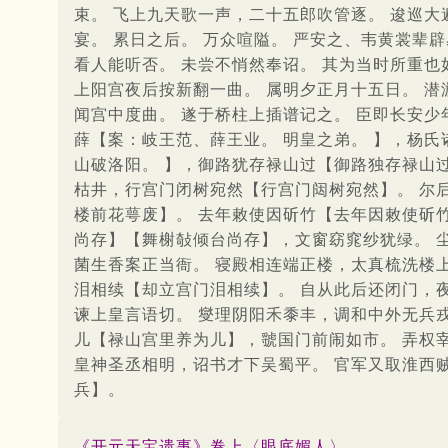
束。 飞上九天歌一声，二十五郎吹管逐。 逡巡大
宴。 累日之后。 万众喧隘。 严安之、韦黄裳辈
看人能听否。 未尝不悄然奉诏。 其为当时所重也
上阳宫夜后按新翻一曲。 属明夕正月十五日。 潜
闻宫中度曲。 遂于桥柱上插谱记之。 臣即长安少
薛【案：岐王范、薛王业。 明皇之弟。 】，杨氏
山破洛阳。 】，御路犹存禄山过【御路独存禄山
枯井，行宫门闭树宛然【行宫门闼树宛然】。 尔
楼前花萼废】。 去年敕使因斫竹【去年因敕使斫
尚存】【舞榭敧倾台尚存】，文窗窈窕纱犹绿。 
菌生香案正当衙。 寝殿相连端正楼，太真梳洗楼
泪相续【却立宫门泪相续】。 自从此后还闭门，
谏上皇言语切。 燮理阴阳禾黍丰，调和中外无兵
儿【禄山宫里养为儿】，虢国门前闹如市。 弄权
皇神圣丞相明，诏书才下吴蜀平。 官军又取淮西
兵】。
《开元天宝遗事》卷上〈眼底媚人〉