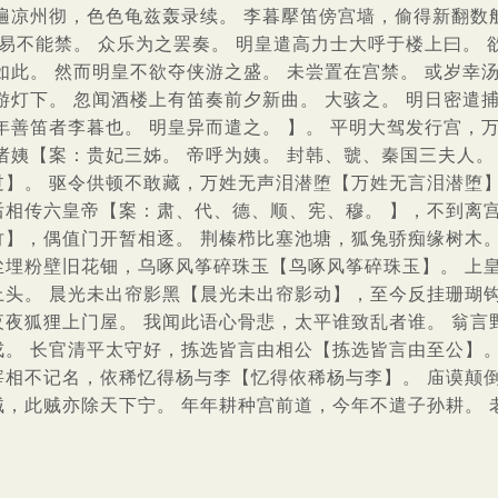
遍凉州彻，色色龟兹轰录续。 李暮擪笛傍宫墙，偷得新翻数般
辟易不能禁。 众乐为之罢奏。 明皇遣高力士大呼于楼上曰。
如此。 然而明皇不欲夺侠游之盛。 未尝置在宫禁。 或岁幸汤
游灯下。 忽闻酒楼上有笛奏前夕新曲。 大骇之。 明日密遣捕
年善笛者李暮也。 明皇异而遣之。 】。 平明大驾发行宫，
诸姨【案：贵妃三姊。 帝呼为姨。 封韩、虢、秦国三夫人。
过】。 驱令供顿不敢藏，万姓无声泪潜堕【万姓无言泪潜堕】
后相传六皇帝【案：肃、代、德、顺、宪、穆。 】，不到离
竹】，偶值门开暂相逐。 荆榛栉比塞池塘，狐兔骄痴缘树木
尘埋粉壁旧花钿，乌啄风筝碎珠玉【鸟啄风筝碎珠玉】。 上
上头。 晨光未出帘影黑【晨光未出帘影动】，至今反挂珊瑚
夜夜狐狸上门屋。 我闻此语心骨悲，太平谁致乱者谁。 翁言
戎。 长官清平太守好，拣选皆言由相公【拣选皆言由至公】。
宰相不记名，依稀忆得杨与李【忆得依稀杨与李】。 庙谟颠
贼，此贼亦除天下宁。 年年耕种宫前道，今年不遣子孙耕。