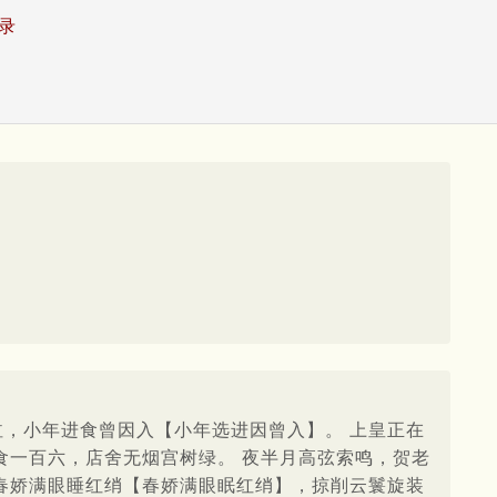
录
泣，小年进食曾因入【小年选进因曾入】。 上皇正在
食一百六，店舍无烟宫树绿。 夜半月高弦索鸣，贺老
 春娇满眼睡红绡【春娇满眼眠红绡】，掠削云鬟旋装