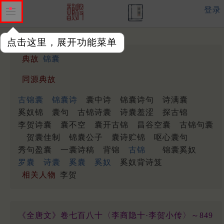
登录
点击这里，展开功能菜单
典故
锦囊
同源典故
古锦囊
锦囊诗
囊中诗
锦囊诗句
诗满囊
奚奴锦
囊句
古锦诗囊
诗囊羞涩
探古锦
李贺诗囊
囊不空
囊开古锦
昌谷空囊
古锦句囊
贺囊佳制
锦囊公子
囊诗贮锦
呕心囊句
秀句盈囊
一囊诗稿
背锦
古锦
锦囊奚奴
罗囊
诗囊
奚囊
奚奴
奚奴背诗笈
相关人物
李贺
《全唐文》卷七百八十〈李商隐十·李贺小传〉～849