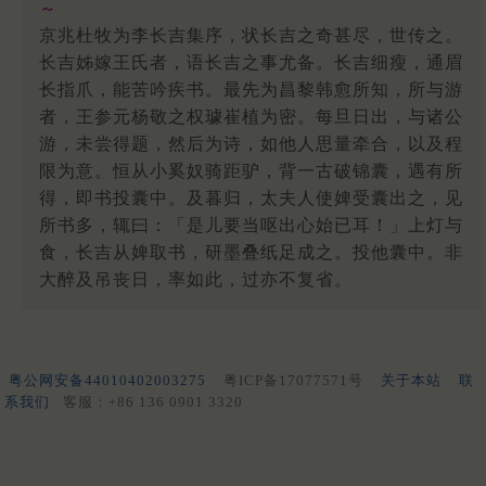
～
京兆杜牧为李长吉集序，状长吉之奇甚尽，世传之。
长吉姊嫁王氏者，语长吉之事尤备。长吉细瘦，通眉
长指爪，能苦吟疾书。最先为昌黎韩愈所知，所与游
者，王参元杨敬之权璩崔植为密。每旦日出，与诸公
游，未尝得题，然后为诗，如他人思量牵合，以及程
限为意。恒从小奚奴骑距驴，背一古破锦囊，遇有所
得，即书投囊中。及暮归，太夫人使婢受囊出之，见
所书多，辄曰：「是儿要当呕出心始已耳！」上灯与
食，长吉从婢取书，研墨叠纸足成之。投他囊中。非
大醉及吊丧日，率如此，过亦不复省。
粤公网安备44010402003275
粤ICP备17077571号
关于本站
联
系我们
客服：+86 136 0901 3320