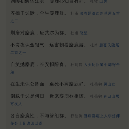
朝缨初解佐江滨，麋鹿心知自有群。
杜牧
出关
养拙干戈际，全生麋鹿群。
杜甫
暮春题瀼西新草屋五首
之二
荆扉对麋鹿，应共尔为群。
杜甫
晓望
不贪夜识金银气，远害朝看麋鹿游。
杜甫
题张氏隐居
二首之一
自笑抛麋鹿，长安拟醉春。
杜荀鹤
入关历阳道中却寄舍
弟
在生未识公卿面，至死不离麋鹿群。
杜荀鹤
哭山友
倒载干戈是何日，近来麋鹿欲相随。
杜荀鹤
春日山居
寄友人
各言麋鹿性，不与簪组群。
权德舆
卧病喜惠上人李炼师
茅处士见访因以赠