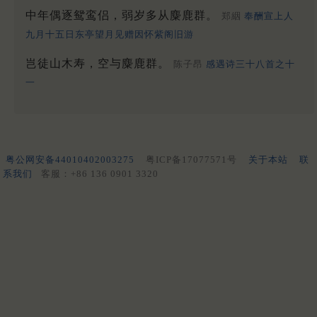
中年偶逐鸳鸾侣，弱岁多从麋鹿群。
郑絪
奉酬宣上人
九月十五日东亭望月见赠因怀紫阁旧游
岂徒山木寿，空与麋鹿群。
陈子昂
感遇诗三十八首之十
一
粤公网安备44010402003275
粤ICP备17077571号
关于本站
联
系我们
客服：+86 136 0901 3320