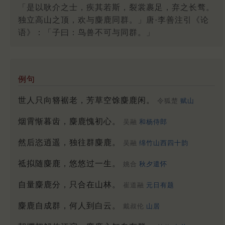
「是以耿介之士，疾其若斯，裂裳裹足，弃之长骛。
独立高山之顶，欢与麋鹿同群。」唐·李善注引《论
语》：「子曰：鸟兽不可与同群。」
例句
世人只向簪裾老，芳草空馀麋鹿闲。
令狐楚
赋山
烟霄惭暮齿，麋鹿愧初心。
吴融
和杨侍郎
然后恣逍遥，独往群麋鹿。
吴融
绵竹山西四十韵
祗拟随麋鹿，悠悠过一生。
姚合
秋夕遣怀
自量麋鹿分，只合在山林。
崔道融
元日有题
麋鹿自成群，何人到白云。
戴叔伦
山居