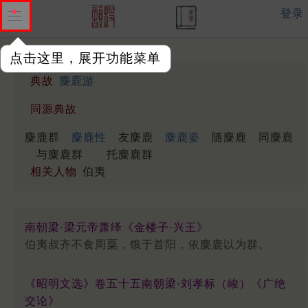
登录
点击这里，展开功能菜单
典故
麋鹿游
同源典故
麋鹿群
麋鹿性
友麋鹿
麋鹿姿
随麋鹿
同麋鹿
与麋鹿群
托麋鹿群
相关人物
伯夷
南朝梁·梁元帝萧绎《金楼子·兴王》
伯夷叔齐不食周粟，饿于首阳，依麋鹿以为群。
《昭明文选》卷五十五南朝梁·刘孝标（峻）《广绝
交论》