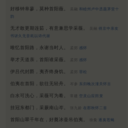
好移钟阜蓼，莫种首阳薇。
吴融
和睦州卢中丞题茅堂十
韵
无才敢更期连茹，有意兼思学采薇。
吴融
得京中亲友
书讶久无音耗以诗代谢
唯忆首阳路，永谢当时人。
孟郊
感怀
举才天道亲，首阳谁采薇。
孟郊
感怀
伊吕代封爵，夷齐终身饥。
孟郊
罪松
伯夷在首阳，欲往无轻舟。
岑参
东归晚次潼关怀古
白水可洗心，采薇可为肴。
常建
空灵山应田叟
挂冠东都门，采蕨南山岑。
张九龄
在郡秋怀二首
首阳山翠千年在，好奠冰壶吊伯夷。
徐夤
逐臭苍蝇