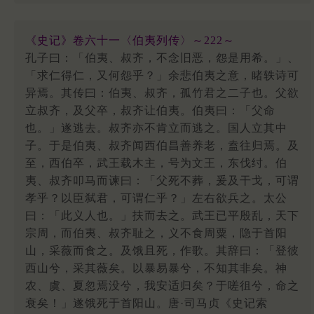
《史记》卷六十一〈伯夷列传〉～222～
孔子曰：「伯夷、叔齐，不念旧恶，怨是用希。」、
「求仁得仁，又何怨乎？」余悲伯夷之意，睹轶诗可
异焉。其传曰：伯夷、叔齐，孤竹君之二子也。父欲
立叔齐，及父卒，叔齐让伯夷。伯夷曰：「父命
也。」遂逃去。叔齐亦不肯立而逃之。国人立其中
子。于是伯夷、叔齐闻西伯昌善养老，盍往归焉。及
至，西伯卒，武王载木主，号为文王，东伐纣。伯
夷、叔齐叩马而谏曰：「父死不葬，爰及干戈，可谓
孝乎？以臣弑君，可谓仁乎？」左右欲兵之。太公
曰：「此义人也。」扶而去之。武王已平殷乱，天下
宗周，而伯夷、叔齐耻之，义不食周粟，隐于首阳
山，采薇而食之。及饿且死，作歌。其辞曰：「登彼
西山兮，采其薇矣。以暴易暴兮，不知其非矣。神
农、虞、夏忽焉没兮，我安适归矣？于嗟徂兮，命之
衰矣！」遂饿死于首阳山。唐·司马贞《史记索