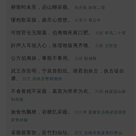
耕凿时未至，还山聊采薇。
储光羲
杂诗二首
憀然歌采薇，曲尽心悠悠。
元季川
登云中
可惜官仓无限粟，伯夷饿死黄口肥。
元稹
有鸟二十章
奸声入耳佞入心，侏儒饱饭夷齐饿。
元稹
立部伎
公方伯夷操，事殷不事周。
元稹
阳城驿
武王亦至明，宁哀首阳饥。请君勿执古，执古徒自
隳。
刘叉
勿执古寄韩潮州
不食黄精不采薇，葛苗为带草为衣。
刘商
移居深山谢
别亲故
旅食伤飘梗，岩栖忆采薇。
刘长卿
罢摄官后将还旧居留
辞李侍御
采薇留客饮，折竹扫仙坛。
厉玄
送顾非熊及第归茅山