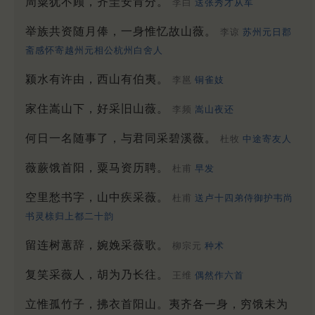
周粟犹不顾，齐圭安肯分。
李白
送张秀才从军
举族共资随月俸，一身惟忆故山薇。
李谅
苏州元日郡
斋感怀寄越州元相公杭州白舍人
颍水有许由，西山有伯夷。
李邕
铜雀妓
家住嵩山下，好采旧山薇。
李频
嵩山夜还
何日一名随事了，与君同采碧溪薇。
杜牧
中途寄友人
薇蕨饿首阳，粟马资历聘。
杜甫
早发
空里愁书字，山中疾采薇。
杜甫
送卢十四弟侍御护韦尚
书灵榇归上都二十韵
留连树蕙辞，婉娩采薇歌。
柳宗元
种术
复笑采薇人，胡为乃长往。
王维
偶然作六首
立惟孤竹子，拂衣首阳山。夷齐各一身，穷饿未为