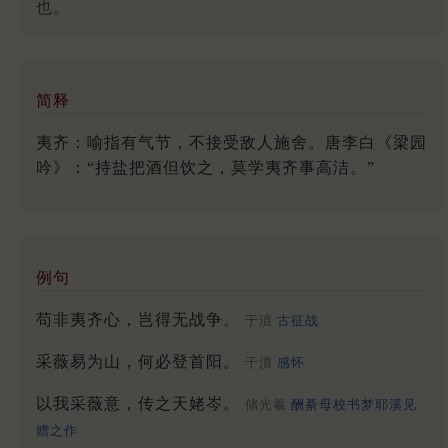
也。
简释
夷齐：喻指有气节，不接受敌人施舍。唐李白《梁园
吟》：“持盐把酒但饮之，莫学夷齐事高洁。”
例句
苟非夷齐心，岂得无战争。
于濆
古征战
采薇易为山，何必登首阳。
于濆
感怀
以我采薇意，传之天姥岑。
储光羲
酬綦母校书梦耶溪见
赠之作