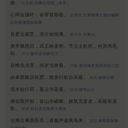
难。
白居易
访陶公旧宅（并序）
心同合浦叶，命寄首阳薇。
皇甫冉
太常魏博士远出贼庭
江外相逢因叙其事
吾爱元紫芝，清介如伯夷。
皮日休
元鲁山
夷齐饿死日，武王称圣明。节义士枉死，何异鸿毛
轻。
卢仝
扬州送伯龄过江
自惟负贞意，何岁当食薇。
卢象
家叔徵君东溪草堂二首
由来那敢议轻肥，散发行歌自采薇。
秦系
献薛仆射
流水知行药，孤云伴采薇。
耿湋
赠韦山人
傅岩既纡郁，首山亦嵯峨。操筑无昔老，采薇有遗
歌。
薛稷
秋日还京陕西十里作
伯夷位事愚臣忝，喜奏声成凤鸟来。
苏颋
奉和圣制春