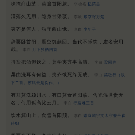
味掩商山芝，英逾首阳蕨。
李德裕
忆药苗
濩落久无用，隐身甘采薇。
李欣
东京寄万楚
夷齐是何人，独守西山饿。
李白
少年子
辞粟卧首阳，屡空饥颜回。当代不乐饮，虚名安用
哉。
李白
月下独酌四首
持盐把酒但饮之，莫学夷齐事高洁。
李白
梁园吟
巢由洗耳有何益，夷齐饿死终无成。
李白
笑歌行（以
下二首。苏轼云是伪作。）
有耳莫洗颍川水，有口莫食首阳蕨。含光混世贵无
名，何用孤高比云月。
李白
行路难三首
饮水箕山上，食雪首阳颠。
李白
赠宣城宇文太守兼呈崔
侍御