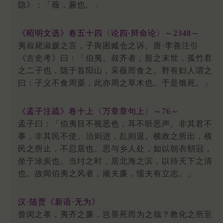
隐》：「薇，蕨也。」
《昭明文选》卷五十四〈论四·辩命论〉～2348～
夷叔毙淑媛之言，子舆困臧仓之诉。唐·李善注引
《古史考》曰：「伯夷、叔齐者，殷之末世，孤竹君
之二子也，隐于首阳山，采薇而食之。野有妇人谓之
曰：子义不食周粟，此亦周之草木也。于是饿死。」
《孟子注疏》卷十上〈万章章句上〉～76～
孟子曰：「伯夷目不视恶色，耳不听恶声。非其君不
事，非其民不使。治则进，乱则退。横政之所出，横
民之所止，不忍居也。思与乡人处，如以朝衣朝冠，
坐于涂炭也。当纣之时，居北海之滨，以待天下之清
也。故闻伯夷之风者，顽夫廉，懦夫有立志。」
汉·陆贾《新语·无为》
曾闵之孝，夷齐之廉，岂畏死而为之哉？教化之所至