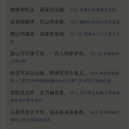
独收和氏玉，还采旧山薇。
钱起
落第刘拾遗相送东归
去俗因解绶，忆山得采薇。
钱起
酬陶六辞秩归旧居见柬
西山伤遗老，东陵有故侯。
陈子昂
感遇诗三十八首之十
四
故山可往薇可采，一自人间星岁改。
韦应物
送褚校书
归旧山歌
枕流方采北山薇，驿骑交迎市道儿。
韩偓
余卧疾深村
闻一二郎官今称继使闽越笑余迂古潜于异乡闻之因成此篇
首阳及汨罗，无乃褊其衷。
顾况
从江西至彭蠡入浙西淮
南界道中寄齐相公
心期共贺太平世，去去故乡亲食薇。
鲍溶
寄宋申锡评
事时从李少师移军回归