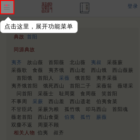
登录
点击这里，展开功能菜单
典故
首阳
同源典故
夷齐
故山薇
首阳薇
北山薇
夷叔
采薇蕨
采薇歌
食薇
夷齐饿
西山老
西山饿
西山薇蕨
首阳饿
首阳人
采薇
饿首阳
夷齐采薇
夷齐饿首阳
饿死西山
首阳二子
采薇翁
薇堪采
问首阳
采薇士
耻周粟
食周薇
笑首阳
不事周
采蕨
西山羞
西山遗老
伯夷食菜
不甘臣武
采蕨为粮
孤竹饿
叩马西山
首阳魂
薇老首阳
西山食粟
伯夷
孤竹
蕨薇
双麋不返
周粟不顾
相关人物
伯夷
叔齐