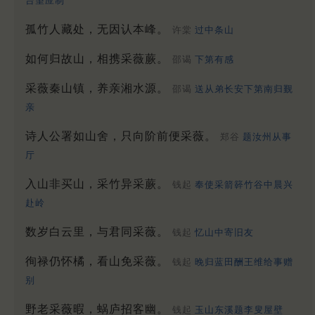
台望应制
孤竹人藏处，无因认本峰。
许棠
过中条山
如何归故山，相携采薇蕨。
邵谒
下第有感
采薇秦山镇，养亲湘水源。
邵谒
送从弟长安下第南归觐
亲
诗人公署如山舍，只向阶前便采薇。
郑谷
题汝州从事
厅
入山非买山，采竹异采蕨。
钱起
奉使采箭簳竹谷中晨兴
赴岭
数岁白云里，与君同采薇。
钱起
忆山中寄旧友
徇禄仍怀橘，看山免采薇。
钱起
晚归蓝田酬王维给事赠
别
野老采薇暇，蜗庐招客幽。
钱起
玉山东溪题李叟屋壁