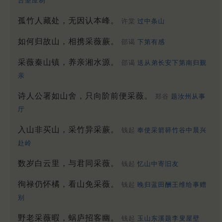
台望应制
孤竹人藏处，无因认本峰。
许棠
过中条山
如何归故山，相携采薇蕨。
邵谒
下第有感
采薇秦山镇，养亲湘水源。
邵谒
送从弟长安下第南归觐
亲
诗人公署如山舍，只向阶前便采薇。
郑谷
题汝州从事
厅
入山非买山，采竹异采蕨。
钱起
奉使采箭簳竹谷中晨兴
赴岭
数岁白云里，与君同采薇。
钱起
忆山中寄旧友
徇禄仍怀橘，看山免采薇。
钱起
晚归蓝田酬王维给事赠
别
野老采薇暇，蜗庐招客幽。
钱起
玉山东溪题李叟屋壁