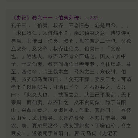
《史记》卷六十一〈伯夷列传〉～222～
孔子曰：「伯夷、叔齐，不念旧恶，怨是用希。」、
「求仁得仁，又何怨乎？」余悲伯夷之意，睹轶诗可
异焉。其传曰：伯夷、叔齐，孤竹君之二子也。父欲
立叔齐，及父卒，叔齐让伯夷。伯夷曰：「父命
也。」遂逃去。叔齐亦不肯立而逃之。国人立其中
子。于是伯夷、叔齐闻西伯昌善养老，盍往归焉。及
至，西伯卒，武王载木主，号为文王，东伐纣。伯
夷、叔齐叩马而谏曰：「父死不葬，爰及干戈，可谓
孝乎？以臣弑君，可谓仁乎？」左右欲兵之。太公
曰：「此义人也。」扶而去之。武王已平殷乱，天下
宗周，而伯夷、叔齐耻之，义不食周粟，隐于首阳
山，采薇而食之。及饿且死，作歌。其辞曰：「登彼
西山兮，采其薇矣。以暴易暴兮，不知其非矣。神
农、虞、夏忽焉没兮，我安适归矣？于嗟徂兮，命之
衰矣！」遂饿死于首阳山。唐·司马贞《史记索