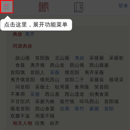
登录
点击这里，展开功能菜单
典故
夷齐
同源典故
故山薇
首阳薇
北山薇
夷叔
采薇蕨
采薇歌
食薇
夷齐饿
西山老
西山饿
西山薇蕨
首阳饿
首阳人
采薇
饿首阳
夷齐采薇
夷齐饿首阳
饿死西山
首阳二子
采薇翁
薇堪采
问首阳
采薇士
耻周粟
食周薇
笑首阳
不事周
采蕨
西山羞
西山遗老
伯夷食菜
不甘臣武
采蕨为粮
孤竹饿
叩马西山
首阳魂
薇老首阳
西山食粟
伯夷
孤竹
蕨薇
首阳
双麋不返
周粟不顾
相关人物
伯夷
叔齐