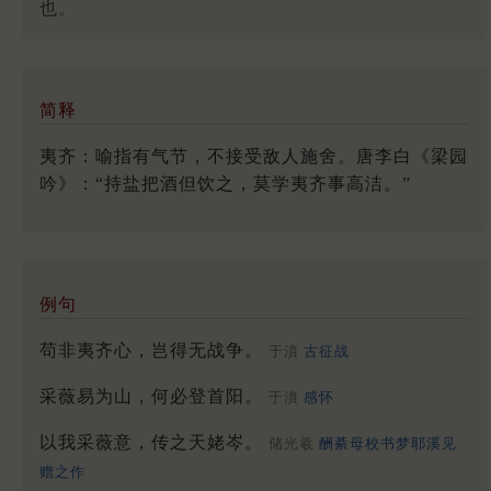
也。
简释
夷齐：喻指有气节，不接受敌人施舍。唐李白《梁园
吟》：“持盐把酒但饮之，莫学夷齐事高洁。”
例句
苟非夷齐心，岂得无战争。
于濆
古征战
采薇易为山，何必登首阳。
于濆
感怀
以我采薇意，传之天姥岑。
储光羲
酬綦母校书梦耶溪见
赠之作