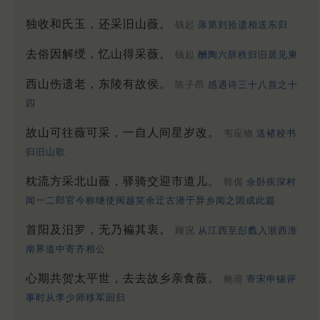
独收和氏玉，还采旧山薇。
钱起
落第刘拾遗相送东归
去俗因解绶，忆山得采薇。
钱起
酬陶六辞秩归旧居见柬
西山伤遗老，东陵有故侯。
陈子昂
感遇诗三十八首之十
四
故山可往薇可采，一自人间星岁改。
韦应物
送褚校书
归旧山歌
枕流方采北山薇，驿骑交迎市道儿。
韩偓
余卧疾深村
闻一二郎官今称继使闽越笑余迂古潜于异乡闻之因成此篇
首阳及汨罗，无乃褊其衷。
顾况
从江西至彭蠡入浙西淮
南界道中寄齐相公
心期共贺太平世，去去故乡亲食薇。
鲍溶
寄宋申锡评
事时从李少师移军回归