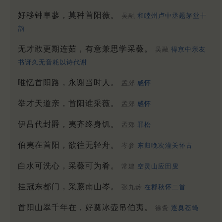
好移钟阜蓼，莫种首阳薇。
吴融
和睦州卢中丞题茅堂十
韵
无才敢更期连茹，有意兼思学采薇。
吴融
得京中亲友
书讶久无音耗以诗代谢
唯忆首阳路，永谢当时人。
孟郊
感怀
举才天道亲，首阳谁采薇。
孟郊
感怀
伊吕代封爵，夷齐终身饥。
孟郊
罪松
伯夷在首阳，欲往无轻舟。
岑参
东归晚次潼关怀古
白水可洗心，采薇可为肴。
常建
空灵山应田叟
挂冠东都门，采蕨南山岑。
张九龄
在郡秋怀二首
首阳山翠千年在，好奠冰壶吊伯夷。
徐夤
逐臭苍蝇