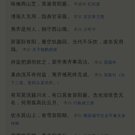
味掩商山芝，英逾首阳蕨。
李德裕
忆药苗
濩落久无用，隐身甘采薇。
李欣
东京寄万楚
夷齐是何人，独守西山饿。
李白
少年子
辞粟卧首阳，屡空饥颜回。当代不乐饮，虚名安用
哉。
李白
月下独酌四首
持盐把酒但饮之，莫学夷齐事高洁。
李白
梁园吟
巢由洗耳有何益，夷齐饿死终无成。
李白
笑歌行（以
下二首。苏轼云是伪作。）
有耳莫洗颍川水，有口莫食首阳蕨。含光混世贵无
名，何用孤高比云月。
李白
行路难三首
饮水箕山上，食雪首阳颠。
李白
赠宣城宇文太守兼呈崔
侍御