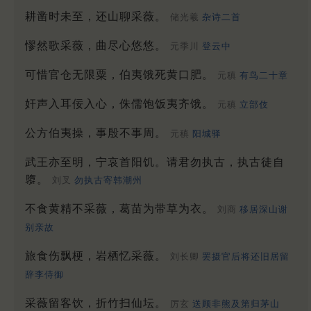
耕凿时未至，还山聊采薇。
储光羲
杂诗二首
憀然歌采薇，曲尽心悠悠。
元季川
登云中
可惜官仓无限粟，伯夷饿死黄口肥。
元稹
有鸟二十章
奸声入耳佞入心，侏儒饱饭夷齐饿。
元稹
立部伎
公方伯夷操，事殷不事周。
元稹
阳城驿
武王亦至明，宁哀首阳饥。请君勿执古，执古徒自
隳。
刘叉
勿执古寄韩潮州
不食黄精不采薇，葛苗为带草为衣。
刘商
移居深山谢
别亲故
旅食伤飘梗，岩栖忆采薇。
刘长卿
罢摄官后将还旧居留
辞李侍御
采薇留客饮，折竹扫仙坛。
厉玄
送顾非熊及第归茅山