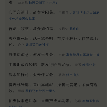
难。
白居易
访陶公旧宅（并序）
心同合浦叶，命寄首阳薇。
皇甫冉
太常魏博士远出贼庭
江外相逢因叙其事
吾爱元紫芝，清介如伯夷。
皮日休
元鲁山
夷齐饿死日，武王称圣明。节义士枉死，何异鸿毛
轻。
卢仝
扬州送伯龄过江
自惟负贞意，何岁当食薇。
卢象
家叔徵君东溪草堂二首
由来那敢议轻肥，散发行歌自采薇。
秦系
献薛仆射
流水知行药，孤云伴采薇。
耿湋
赠韦山人
傅岩既纡郁，首山亦嵯峨。操筑无昔老，采薇有遗
歌。
薛稷
秋日还京陕西十里作
伯夷位事愚臣忝，喜奏声成凤鸟来。
苏颋
奉和圣制春