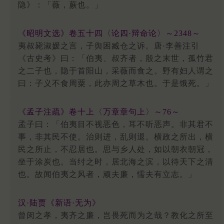
隐》：「薇，蕨也。」
《昭明文选》卷五十四〈论四·辩命论〉～2348～
夷叔毙淑媛之言，子舆困臧仓之诉。唐·李善注引
《古史考》曰：「伯夷、叔齐者，殷之末世，孤竹君
之二子也，隐于首阳山，采薇而食之。野有妇人谓之
曰：子义不食周粟，此亦周之草木也。于是饿死。」
《孟子注疏》卷十上〈万章章句上〉～76～
孟子曰：「伯夷目不视恶色，耳不听恶声。非其君不
事，非其民不使。治则进，乱则退。横政之所出，横
民之所止，不忍居也。思与乡人处，如以朝衣朝冠，
坐于涂炭也。当纣之时，居北海之滨，以待天下之清
也。故闻伯夷之风者，顽夫廉，懦夫有立志。」
汉·陆贾《新语·无为》
曾闵之孝，夷齐之廉，岂畏死而为之哉？教化之所至