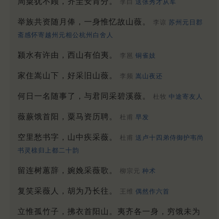
周粟犹不顾，齐圭安肯分。
李白
送张秀才从军
举族共资随月俸，一身惟忆故山薇。
李谅
苏州元日郡
斋感怀寄越州元相公杭州白舍人
颍水有许由，西山有伯夷。
李邕
铜雀妓
家住嵩山下，好采旧山薇。
李频
嵩山夜还
何日一名随事了，与君同采碧溪薇。
杜牧
中途寄友人
薇蕨饿首阳，粟马资历聘。
杜甫
早发
空里愁书字，山中疾采薇。
杜甫
送卢十四弟侍御护韦尚
书灵榇归上都二十韵
留连树蕙辞，婉娩采薇歌。
柳宗元
种术
复笑采薇人，胡为乃长往。
王维
偶然作六首
立惟孤竹子，拂衣首阳山。夷齐各一身，穷饿未为