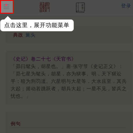
登录
点击这里，展开功能菜单
典故
旄头
《史记》卷二十七《天官书》
「昴曰髦头，胡星也。」唐·张守节《史记正义》：
「昴七星为髦头，胡星，亦为狱事。明，天下狱讼
平；暗为刑罚滥。六星明与大星等，大水且至，其兵
大起；摇动若跳跃者，胡兵大起；一星不见，皆兵之
忧也。」
例句