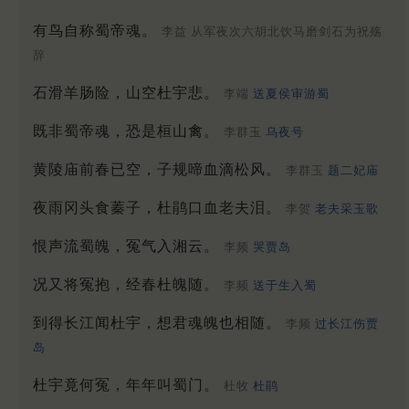
有鸟自称蜀帝魂。
李益 从军夜次六胡北饮马磨剑石为祝殇
辞
石滑羊肠险，山空杜宇悲。
李端
送夏侯审游蜀
既非蜀帝魂，恐是桓山禽。
李群玉
乌夜号
黄陵庙前春已空，子规啼血滴松风。
李群玉
题二妃庙
夜雨冈头食蓁子，杜鹃口血老夫泪。
李贺
老夫采玉歌
恨声流蜀魄，冤气入湘云。
李频
哭贾岛
况又将冤抱，经春杜魄随。
李频
送于生入蜀
到得长江闻杜宇，想君魂魄也相随。
李频
过长江伤贾
岛
杜宇竟何冤，年年叫蜀门。
杜牧
杜鹃