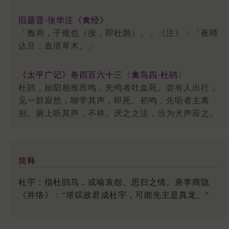
旧题晋·张华注《禽经》
「巂周，子规也（按，即杜鹊）。」《注》：「夜啼
达旦，血渍草木。」
《太平广记》卷四百六十三〈禽鸟四·杜鹃〉
杜鹃，始阳相推而鸣，先鸣者吐血死。尝有人出行，
见一群寂然，聊学其声，即死。初鸣，先听者主离
别。厕上听其声，不祥。厌之之法，当为犬声应之。
简释
杜宇：指杜鹃鸟，或喻哀怨、思归之情。唐李商隐
《井络》：“堪叹故君成杜宇，可能先主是真龙。”