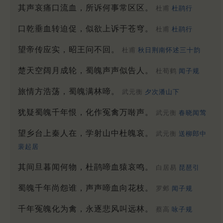
其声哀痛口流血，所诉何事常区区。
杜甫
杜鹃行
口乾垂血转迫促，似欲上诉于苍穹。
杜甫
杜鹃行
望帝传应实，昭王问不回。
杜甫
秋日荆南怀述三十韵
楚天空阔月成轮，蜀魄声声似告人。
杜荀鹤
闻子规
旅情方浩荡，蜀魄满林啼。
武元衡
夕次潘山下
犹疑蜀魄千年恨，化作冤禽万啭声。
武元衡
春晓闻莺
望乡台上秦人在，学射山中杜魄哀。
武元衡
送柳郎中
裴起居
其间旦暮闻何物，杜鹃啼血猿哀鸣。
白居易
琵琶引
蜀魄千年尚怨谁，声声啼血向花枝。
罗邺
闻子规
千年冤魄化为禽，永逐悲风叫远林。
蔡高
咏子规