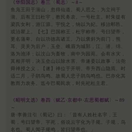
《华阳国志》卷三〈蜀志〉～8～
鱼凫王田于湔山，忽得仙道。蜀人思之，为立祠于
湔。后有王曰杜宇，教民务农。一号杜主。时朱提有
梁氏女利，游江源。宇悦之，纳以为妃。移治郫邑。
或治瞿上。【七】巴国称王，杜宇称帝。号曰望帝，
更名蒲卑。自以功德高诸王。乃以褒斜为前门，熊
耳、灵关为后户，玉垒、峨眉为城郭，江、潜、绵、
洛为池泽；以汶山为畜牧，南中为园苑。会有水灾，
其相开明，决玉垒山以除水害。帝遂委以政事，法尧
舜禅授之义，【遂】禅位于开明。帝升西山隐焉。时
适二月，子鹃鸟鸣。故蜀人悲子鹃鸟鸣也。巴亦化其
教而力农务。迄今巴蜀民农，时先祀杜主君。
《昭明文选》卷四〈赋乙·京都中·左思蜀都赋〉～89
～
唐·李善注引《蜀记》曰：「昔有人姓杜名宇，王
蜀，号曰望帝。宇死，俗说云宇化为子规。子规，鸟
名也。蜀人闻子规鸣，皆曰望帝也。」