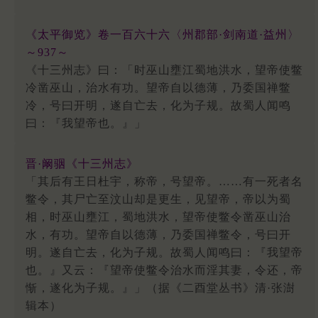
《太平御览》卷一百六十六〈州郡部·剑南道·益州〉
～937～
《十三州志》曰：「时巫山壅江蜀地洪水，望帝使鳖
冷凿巫山，治水有功。望帝自以德薄，乃委国禅鳖
冷，号曰开明，遂自亡去，化为子规。故蜀人闻鸣
曰：『我望帝也。』」
晋·阚骃《十三州志》
「其后有王日杜宇，称帝，号望帝。……有一死者名
鳖令，其尸亡至汶山却是更生，见望帝，帝以为蜀
相，时巫山壅江，蜀地洪水，望帝使鳖令凿巫山治
水，有功。望帝自以德薄，乃委国禅鳖令，号曰开
明。遂自亡去，化为子规。故蜀人闻鸣曰：『我望帝
也。』又云：『望帝使鳖令治水而淫其妻，令还，帝
惭，遂化为子规。』」（据《二酉堂丛书》清·张澍
辑本）