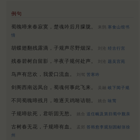
例句
蜀魄啼来春寂寞，楚魂吟后月朦胧。
来鹄
寒食山馆书
情
胡蝶翅翻残露滴，子规声尽野烟深。
刘沧
经古行宫
残春碧树自留影，半夜子规何处声。
刘沧
题吴宫苑
鸟声有悲欢，我爱口流血。
刘驾
苦寒吟
剑阁西南远凤台，蜀魂何事此飞来。
吴融
岐下闻子规
不同蜀魄啼残月，唯逐天鸡啭诘朝。
姚合
咏莺
子规啼欲死，君听固无愁。
姚合
送任畹及第归蜀中觐亲
古树春无花，子规啼有血。
孟郊
答韩愈李观别因献张徐
州