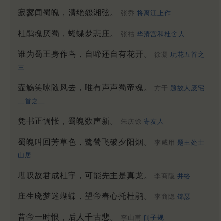
寂寥闻蜀魄，清绝怨湘弦。
张乔
将离江上作
杜鹃魂厌蜀，蝴蝶梦悲庄。
张祜
华清宫和杜舍人
谁为蜀王身作鸟，自啼还自有花开。
徐凝
玩花五首之
三
壶觞笑咏随风去，唯有声声蜀帝魂。
方干
题故人废宅
二首之二
凭书正惆怅，蜀魄数声新。
朱庆馀
寄友人
蜀魄叫回芳草色，鹭鸶飞破夕阳烟。
李咸用
题王处士
山居
堪叹故君成杜宇，可能先主是真龙。
李商隐
井络
庄生晓梦迷蝴蝶，望帝春心托杜鹃。
李商隐
锦瑟
昔帝一时恨，后人千古悲。
李山甫
闻子规