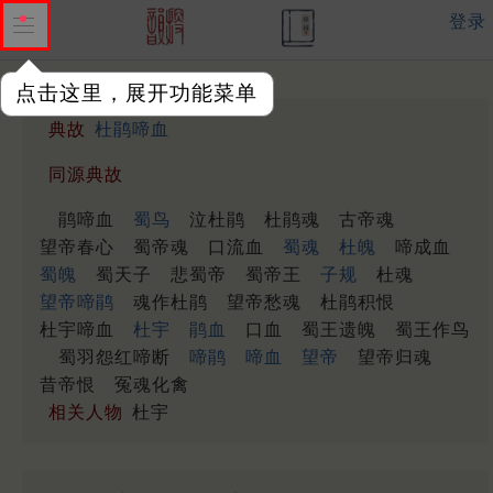
登录
点击这里，展开功能菜单
典故
杜鹃啼血
同源典故
鹃啼血
蜀鸟
泣杜鹃
杜鹃魂
古帝魂
望帝春心
蜀帝魂
口流血
蜀魂
杜魄
啼成血
蜀魄
蜀天子
悲蜀帝
蜀帝王
子规
杜魂
望帝啼鹃
魂作杜鹃
望帝愁魂
杜鹃积恨
杜宇啼血
杜宇
鹃血
口血
蜀王遗魄
蜀王作鸟
蜀羽怨红啼断
啼鹃
啼血
望帝
望帝归魂
昔帝恨
冤魂化禽
相关人物
杜宇