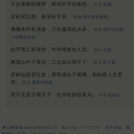
不忿黄鹂惊晓梦，唯应杜宇信春愁。
郑谷
游蜀
岁积苌弘怨，春深杜宇哀。
雍陶
蜀中战后感事
蜀魄未归长滴血，只应偏滴此丛多。
韩偓
净兴寺杜鹃
一枝繁艳无比
杜宇冤亡积有时，年年啼血动人悲。
顾况
子规
栖霞山中子规鸟，口边血出啼不了。
顾况
听子规
碧鲜似染苌弘血，蜀帝城边子规咽，相如桥上文君
绝。
顾况
露青竹杖歌
君不见昔日蜀天子，化作杜鹃似老乌。
杜甫
杜鹃行
粤公网安备44010402003275
粤ICP备17077571号
关于本站
联
系我们
客服：+86 136 0901 3320