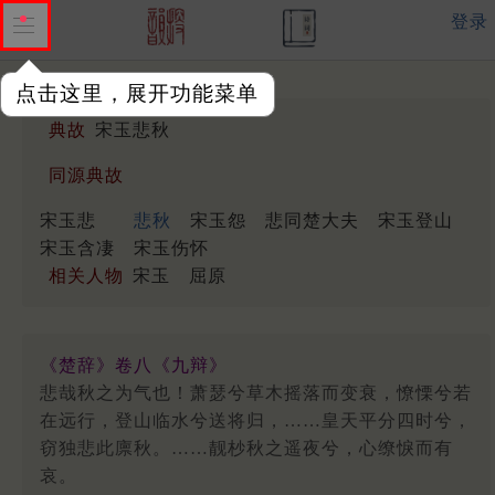
登录
点击这里，展开功能菜单
典故
宋玉悲秋
同源典故
宋玉悲
悲秋
宋玉怨
悲同楚大夫
宋玉登山
宋玉含凄
宋玉伤怀
相关人物
宋玉
屈原
《楚辞》卷八《九辩》
悲哉秋之为气也！萧瑟兮草木摇落而变衰，憭慄兮若
在远行，登山临水兮送将归，……皇天平分四时兮，
窃独悲此廪秋。……靓杪秋之遥夜兮，心缭悷而有
哀。