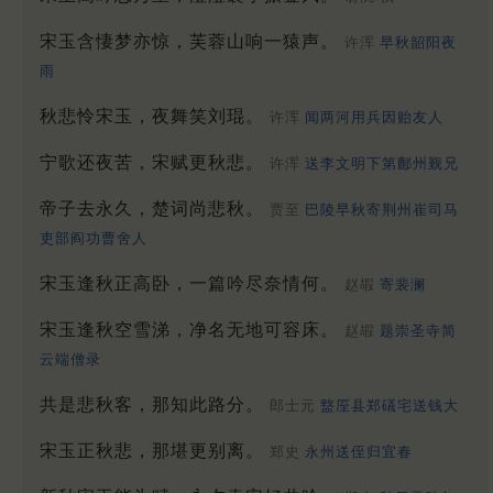
宋玉含悽梦亦惊，芙蓉山响一猿声。
许浑
早秋韶阳夜
雨
秋悲怜宋玉，夜舞笑刘琨。
许浑
闻两河用兵因贻友人
宁歌还夜苦，宋赋更秋悲。
许浑
送李文明下第鄜州觐兄
帝子去永久，楚词尚悲秋。
贾至
巴陵早秋寄荆州崔司马
吏部阎功曹舍人
宋玉逢秋正高卧，一篇吟尽奈情何。
赵嘏
寄裴澜
宋玉逢秋空雪涕，净名无地可容床。
赵嘏
题崇圣寺简
云端僧录
共是悲秋客，那知此路分。
郎士元
盩厔县郑礒宅送钱大
宋玉正秋悲，那堪更别离。
郑史
永州送侄归宜春