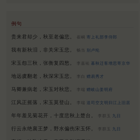
例句
贵来君却少，秋至老偏悲。
崔峒
寄上礼部李侍郎
我有新秋泪，非关宋玉悲。
畅当
别卢纶
宋玉怨三秋，张衡复四愁。
李嘉祐
暮秋迁客增思寄京华
地远虞翻老，秋深宋玉悲。
李白
赠易秀才
马卿兼病老，宋玉对秋悲。
李端
赠岐山姜明府
江风正摇落，宋玉莫登山。
李端
送司空文明归江上旧居
年年羞见菊花开，十度悲秋上楚台。
李群玉
九日
行云永绝襄王梦，野水偏伤宋玉怀。
李群玉
九日