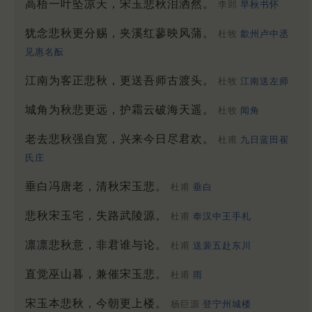
高梧一叶坠凉天，宋玉悲秋泪洒然。
李郢
早秋书怀
犹念悲秋更分赐，夹溪红蓼映风蒲。
杜牧
歙州卢中丞
见惠名酝
江南为客正悲秋，更送吾师古渡头。
杜牧
江南送左师
城角为秋悲更远，护霜云破海天遥。
杜牧
闻角
老去悲秋强自宽，兴来今日尽君欢。
杜甫
九日蓝田崔
氏庄
垂白冯唐老，清秋宋玉悲。
杜甫
垂白
悲秋宋玉宅，失路武陵源。
杜甫
奉汉中王手札
凛凛悲秋意，非君谁与论。
杜甫
送裴五赴东川
直觉巫山暮，兼催宋玉悲。
杜甫
雨
宋玉本悲秋，今朝更上楼。
杨巨源
登宁州城楼