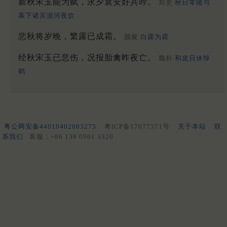
新秋宋玉能为赋，永夕袁安好共吟。
郑史
秋日零陵与
幕下诸宾游河夜饮
悲秋将岁晚，繁露已成霜。
颜粲
白露为霜
经秋宋玉已悲伤，况报胎禽昨夜亡。
魏朴
和皮日休悼
鹤
粤公网安备44010402003275
粤ICP备17077571号
关于本站
联
系我们
客服：+86 136 0901 3320