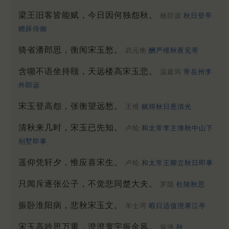
梁王旧客皆能赋，今日因何独怨秋。
杨巨源
秋日登亭
赠薛侍御
骑省潘郎思，衡闱宋玉愁。
武元衡
酬严维秋夜见寄
含嚬不语坐持颐，天远楼高宋玉悲。
温庭筠
寄岳州李
外郎远
宋玉登高怨，张衡望远愁。
王维
赋得秋日悬清光
清秋来几时，宋玉已先知。
卢纶
和太常李主簿秋中山下
别墅即事
遥仰凭轩夕，惟应喜宋生。
卢纶
和太常王卿立秋日即事
只闻斥逐张公子，不觉悲同楚大夫。
罗隐
杜陵秋思
振卧淮阳病，悲秋宋玉文。
羊士谔
暇日适值澄霁江亭
宋玉高吟思万重，澄澄寰宇振金风。
翁洮
秋