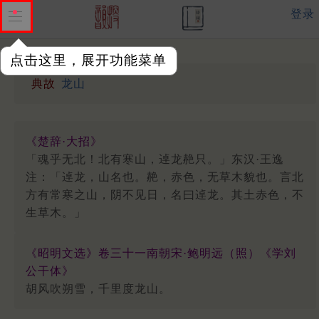
登录
点击这里，展开功能菜单
典故
龙山
《楚辞·大招》
「魂乎无北！北有寒山，逴龙赩只。」东汉·王逸
注：「逴龙，山名也。赩，赤色，无草木貌也。言北
方有常寒之山，阴不见日，名曰逴龙。其土赤色，不
生草木。」
《昭明文选》卷三十一南朝宋·鲍明远（照）《学刘
公干体》
胡风吹朔雪，千里度龙山。