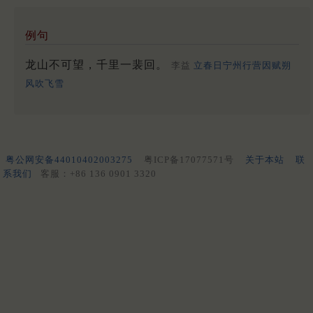
例句
龙山不可望，千里一裴回。
李益
立春日宁州行营因赋朔
风吹飞雪
粤公网安备44010402003275
粤ICP备17077571号
关于本站
联
系我们
客服：+86 136 0901 3320