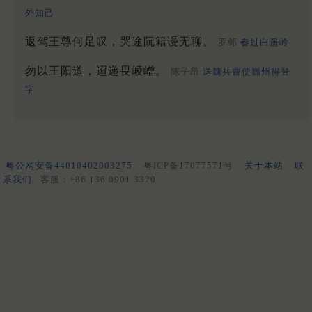
外知己
返驾王尊何足叹，哭途阮籍谩无聊。
罗邺
春过白遥岭
勿以王阳道，迢递畏崚嶒。
陈子昂
送魏兵曹使巂州得登
字
粤公网安备44010402003275
粤ICP备17077571号
关于本站
联
系我们
客服：+86 136 0901 3320