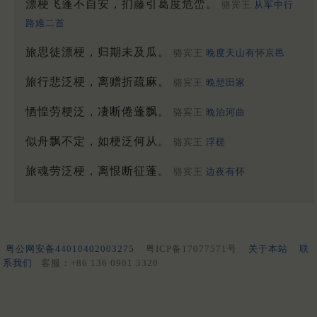
漂梗飞蓬不自安，扪藤引葛度危峦。
骆宾王
从军中行
路难二首
旅思徒漂梗，归期未及瓜。
骆宾王
晚度天山有怀京邑
旅行悲泛梗，离赠折疏麻。
骆宾王
晚憩田家
恓惶劳梗泛，凄断倦蓬飘。
骆宾王
晚泊河曲
似舟飘不定，如梗泛何从。
骆宾王
浮槎
旅魂劳泛梗，离恨断征蓬。
骆宾王
边夜有怀
粤公网安备44010402003275
粤ICP备17077571号
关于本站
联
系我们
客服：+86 136 0901 3320