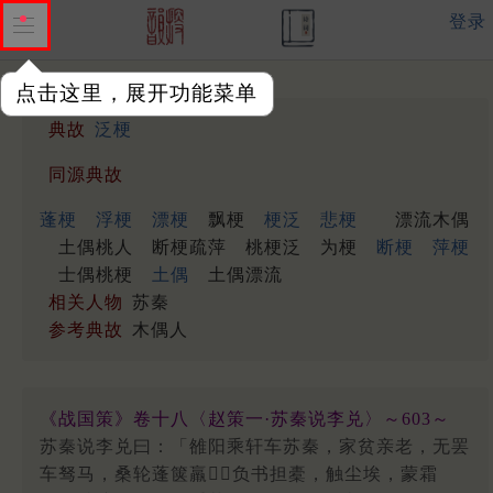
登录
点击这里，展开功能菜单
典故
泛梗
同源典故
蓬梗
浮梗
漂梗
飘梗
梗泛
悲梗
漂流木偶
土偶桃人
断梗疏萍
桃梗泛
为梗
断梗
萍梗
士偶桃梗
土偶
土偶漂流
相关人物
苏秦
参考典故
木偶人
《战国策》卷十八〈赵策一·苏秦说李兑〉～603～
苏秦说李兑曰：「雒阳乘轩车苏秦，家贫亲老，无罢
车驽马，桑轮蓬箧羸，负书担橐，触尘埃，蒙霜