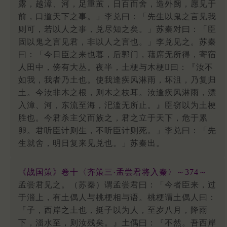
露，越漳、河，足重茧，日百而舍，造外阙，愿见于
前，口道天下之事。」李兑曰：「先生以鬼之言见我
则可，若以人之事，兑尽知之矣。」苏秦对曰：「臣
固以鬼之言见君，非以人之言也。」李兑见之。苏秦
曰：「今日臣之来也暮，后郭门，藉席无所得，寄宿
人田中，傍有大丛。夜半，土梗与木梗曰：『汝不
如我，我者乃土也。使我逢疾风淋雨，坏沮，乃复归
土。今汝非木之根，则木之枝耳。汝逢疾风淋雨，漂
入漳、河，东流至海，汜滥无所止。』臣窃以为土梗
胜也。今君杀主父而族之，君之立于天下，危于累
卵。君听臣计则生，不听臣计则死。」李兑曰：「先
生就舍，明日复来见兑也。」苏秦出。
《战国策》卷十〈齐策三·孟尝君将入秦〉～374～
孟尝君见之。（苏秦）谓孟尝君曰：「今者臣来，过
于淄上，有土偶人与桃梗相与语。桃梗谓土偶人曰：
『子，西岸之土也，挺子以为人，至岁八月，降雨
下，淄水至，则汝残矣。』土偶曰：『不然。吾西岸