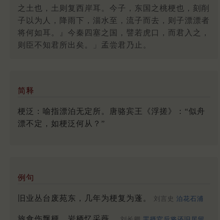
之土也，土则复西岸耳。今子，东国之桃梗也，刻削
子以为人，降雨下，淄水至，流子而去，则子漂漂者
将何如耳。』今秦四塞之国，譬若虎口，而君入之，
则臣不知君所出矣。」孟尝君乃止。
简释
梗泛：喻指漂泊无定所。唐骆宾王《浮搓》：“似舟
漂不定，如梗泛何从？”
例句
旧业丛台废苑东，几年为梗复为蓬。
刘言史
泊花石浦
旅食伤飘梗，岩栖忆采薇。
刘长卿
罢摄官后将还旧居留