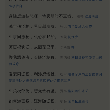
辞李侍御
身随远道徒悲梗，诗卖明时不直钱。
崔橹
过蛮溪渡
暮年伤泛梗，累日慰寒灰。
张说
石门别杨六钦望
生事同漂梗，机心在野船。
徐凝
问渔叟
薄宦梗犹泛，故园芜已平。
李商隐
蝉
顾我飘蓬者，长随泛梗移。
李德裕
秋日郡楼望赞皇山感
而成咏
吾衰同泛梗，利涉想蟠桃。
杜甫
临邑舍弟书至苦雨黄河
泛溢堤防之患簿领所忧因寄此诗用宽其意
生类梗萍泛，悲无金石坚。
贾岛
洛阳道中寄弟
如何游宦客，江海随泛梗。
钱起
苦雨忆皇甫冉