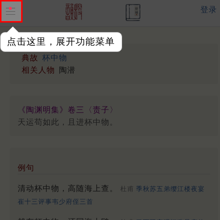
登录
点击这里，展开功能菜单
典故
杯中物
相关人物
陶潜
《陶渊明集》卷三〈责子〉
天运苟如此，且进杯中物。
例句
清动杯中物，高随海上查。
杜甫
季秋苏五弟缨江楼夜宴
崔十三评事韦少府侄三首