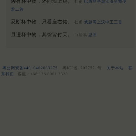
赖有杯中物，还同海上鸥。
杜甫
巴西驿亭观江涨呈窦使
君二首
忍断杯中物，只看座右铭。
杜甫
戏题寄上汉中王三首
且进杯中物，其馀皆付天。
白居易
思旧
粤公网安备44010402003275
粤ICP备17077571号
关于本站
联
系我们
客服：+86 136 0901 3320