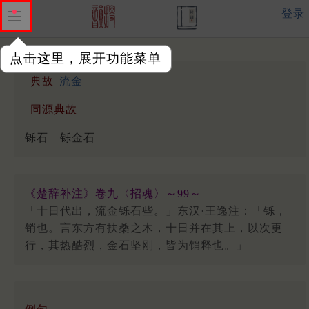
登录
点击这里，展开功能菜单
典故
流金
同源典故
铄石
铄金石
《楚辞补注》卷九〈招魂〉～99～
「十日代出，流金铄石些。」东汉·王逸注：「铄，
销也。言东方有扶桑之木，十日并在其上，以次更
行，其热酷烈，金石坚刚，皆为销释也。」