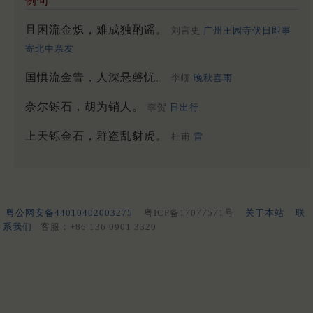
例句
且困流金炽，难成独酌谣。
刘言史
广州王园寺伏日即事
寄北中亲友
国惧流金眚，人深悬磬忧。
李峤
晚秋喜雨
奈尔铄石，胡为销人。
李贺
日出行
上天铄金石，群盗乱豺虎。
杜甫
雷
粤公网安备44010402003275
粤ICP备17077571号
关于本站
联
系我们
客服：+86 136 0901 3320