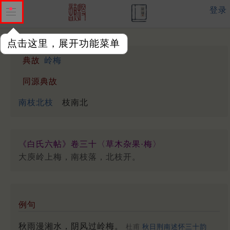
登录
点击这里，展开功能菜单
典故
岭梅
同源典故
南枝北枝
枝南北
《白氏六帖》卷三十〈草木杂果·梅〉
大庾岭上梅，南枝落，北枝开。
例句
秋雨漫湘水，阴风过岭梅。
杜甫
秋日荆南述怀三十韵