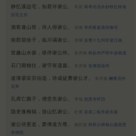
静忆溪边宅，知君许谢公。
常衮
和考功员外杪秋忆终南
旧宅之作
酒客逢山简，诗人得谢公。
张继
华州夜宴庾侍御宅
南郡迎徐子，临川谒谢公。
张继
送窦十九判官使江南
世嫌山水僻，谁伴谢公吟。
朱庆馀
和处州严郎中游南溪
石门期独往，谢守有遗篇。
朱庆馀
送僧游温州
道薄谬应宗伯选，诗成徒费谢公才。
朱庆馀
酬萧员外
见寄
孔席亡颜子，僧堂失谢公。
李端
慈恩寺怀旧
隐吏逢梅福，游山忆谢公。
杜甫
送裴二虬作尉永嘉
谢公诗更老，萧傅道方尊。
杨巨源
和郑少师相公题慈恩
寺禅院