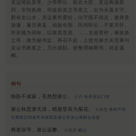
灵运情款异常。少帝即位，权在大臣，灵运构扇异
同，非毁执政，司徒徐羡之等患之，出为永嘉太守。
郡有名山水，灵运素所爱好，出守既不得志，遂肆意
游遨，遍历诸县，动踰旬朔，民间听讼，不复关怀。
所至辄为诗咏，以致其意焉。……太祖登祚，诛徐羡
之等，徵为秘书监，再召不起，上使光禄大夫范泰与
灵运书敦奖之，乃出就职。使整理秘阁书，补足遗
阙。
例句
独卧不成寐，苍然想谢公。
丘丹
秋丹宿石门馆
谢公秋思渺天涯，蜡屐登高为菊花。
令狐楚
奉和严司
空重阳日同崔常侍崔郎及诸公登龙山落帽台佳宴
商老深寻，谢公远攀。
令狐楚
赋山