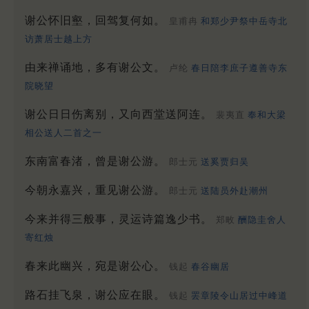
谢公怀旧壑，回驾复何如。
皇甫冉
和郑少尹祭中岳寺北
访萧居士越上方
由来禅诵地，多有谢公文。
卢纶
春日陪李庶子遵善寺东
院晓望
谢公日日伤离别，又向西堂送阿连。
裴夷直
奉和大梁
相公送人二首之一
东南富春渚，曾是谢公游。
郎士元
送奚贾归吴
今朝永嘉兴，重见谢公游。
郎士元
送陆员外赴潮州
今来并得三般事，灵运诗篇逸少书。
郑畋
酬隐圭舍人
寄红烛
春来此幽兴，宛是谢公心。
钱起
春谷幽居
路石挂飞泉，谢公应在眼。
钱起
罢章陵令山居过中峰道