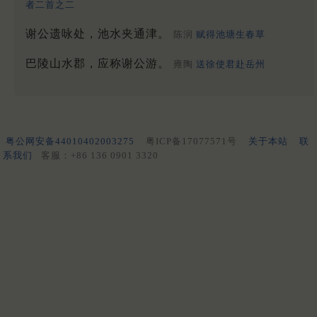
者二首之二
谢公遗咏处，池水夹通津。
陈润
赋得池塘生春草
巴陵山水郡，应称谢公游。
雍陶
送徐使君赴岳州
粤公网安备44010402003275
粤ICP备17077571号
关于本站
联
系我们
客服：+86 136 0901 3320