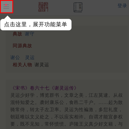
登录
点击这里，展开功能菜单
典故
谢守
同源典故
谢公
灵运
相关人物
谢灵运
《宋书》卷六十七《谢灵运传》
灵运少好学，博览群书，文章之美，江左莫逮。从叔
混特知爱之。袭封康乐公，食邑二千户。……起为散
骑常侍，转太子左卫率。灵运为性褊激，多愆礼度，
朝廷唯以文义处之，不以应实相许。自谓才能宜参权
要，既不见知，常怀愤愤。庐陵王义真少好文籍，与