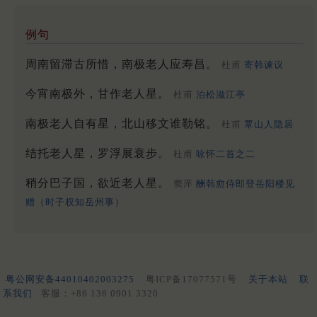
例句
周南留滞古所惜，南极老人应寿昌。
杜甫
寄韩谏议
今宵南极外，甘作老人星。
杜甫
泊松滋江亭
南极老人自有星，北山移文谁勒铭。
杜甫
覃山人隐居
结托老人星，罗浮展衰步。
杜甫
咏怀二首之二
稍分巴子国，欲近老人星。
窦庠
酬韩愈侍郎登岳阳楼见
赠（时子权知岳州事）
粤公网安备44010402003275
粤ICP备17077571号
关于本站
联
系我们
客服：+86 136 0901 3320