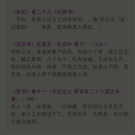
《史记》卷二十八《封禅书》
「于杜、亳有三社主之祠寿星祠。」唐·司马贞《史
记索隐》：「寿星，盖南极老人星也。」
《后汉书》志第五〈礼仪中·案户〉～324～
仲秋之月，县道皆案户比民。年始七十者，授之以王
杖，餔之糜粥。八十九十，礼有加赐。王杖长九尺，
端以鸠鸟为饰。鸠者，不噎之鸟也。欲老人不噎。是
月也，祀老人星于国都南郊老人庙。
《晋书》卷十一〈天文志上·星官在二十八宿之外
者〉～306～
老人一星，在弧南，一曰南极，常以秋分之旦见于
丙，春分之夕而没于丁。见则治平，主寿昌，常以秋
分候之南郊。