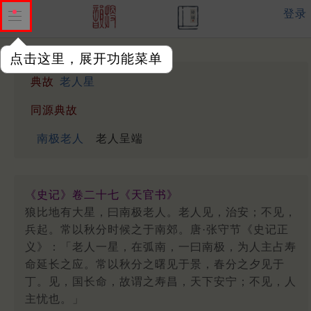
登录
点击这里，展开功能菜单
典故
老人星
同源典故
南极老人
老人呈端
《史记》卷二十七《天官书》
狼比地有大星，曰南极老人。老人见，治安；不见，
兵起。常以秋分时候之于南郊。唐·张守节《史记正
义》：「老人一星，在弧南，一曰南极，为人主占寿
命延长之应。常以秋分之曙见于景，春分之夕见于
丁。见，国长命，故谓之寿昌，天下安宁；不见，人
主忧也。」