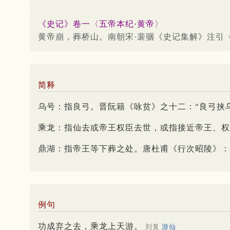
《史记》卷一〈五帝本纪·黄帝〉
黄帝崩，葬桥山。南朝宋·裴骃《史记集解》注引
简释
乌号：指良弓。晋阮籍《咏贫》之十二：“良弓挟
乘龙：指仙去或帝王权臣去世，或指接近帝王、权
鼎湖：指帝王等下葬之处。唐杜甫《行次昭陵》：
例句
功成弃之去，乘龙上天游。
刘复
游仙