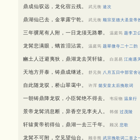
鼎成仙驭远，龙化宿云残。
武元衡
途次
鼎湖仙已去，金掌露宁乾。
武元衡
顺宗至德大圣皇帝
三年骥尾有人附，一日龙须无路攀。
温庭筠
题李卫
龙髯悲满眼，螭首泪沾裳。
温庭筠
题翠微寺二十二韵
豳土人迁避夷狄，鼎湖龙去哭轩辕。
白居易
江南遇
天地方开泰，铸鼎成继述。
舒元舆
八月五日中部官舍
自此随龙驭，桥山翠霭中。
许浑
懿安皇太后挽歌词
一朝铸鼎降龙驭，小臣髯绝不得去。
韦应物
温泉行
景帝龙髯消息断，异香空见李夫人。
韩偓
过茂陵
轩辕黄帝初得仙，鼎湖一去三千年。
顾况
悲歌
龙髯不可附，空见望仙台。
顾非熊
武宗挽歌词二首之