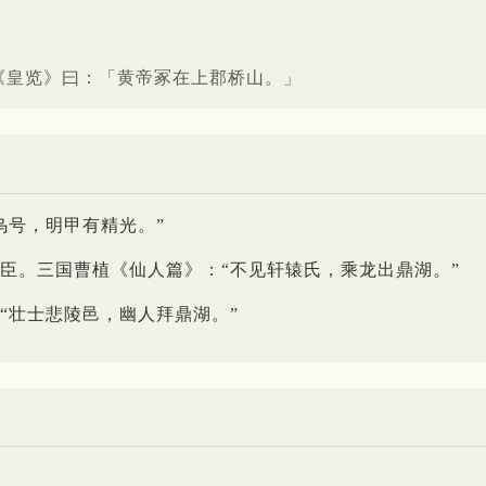
《皇览》曰：「黄帝冢在上郡桥山。」
乌号，明甲有精光。”
臣。三国曹植《仙人篇》：“不见轩辕氏，乘龙出鼎湖。”
“壮士悲陵邑，幽人拜鼎湖。”