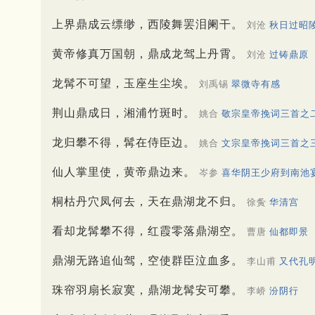
上界鼎成云缥缈，西陵舞罢泪阑干。
刘沧
秋日过昭
黄帝修真万国朝，鼎成龙驾上丹霄。
刘沧
过铸鼎原
龙髯不可望，玉座生尘埃。
刘禹锡
翠微寺有感
荆山鼎成日，湘浦竹斑时。
姚合
敬宗皇帝挽词三首之
龙归攀不得，髯在侍臣边。
姚合
文宗皇帝挽词三首之
仙人掌里使，黄帝鼎边来。
岑参
喜华阴王少府到南池
桐枯丹穴凤何去，天在鼎湖龙不归。
徐夤
华清宫
看却龙髯攀不得，红霞零落鼎湖空。
曹唐
仙都即景
鼎湖无路追仙驾，空使群臣泣血多。
李山甫
又代孔
珠帘羽扇长寂寞，鼎湖龙髯安可攀。
李峤
汾阴行