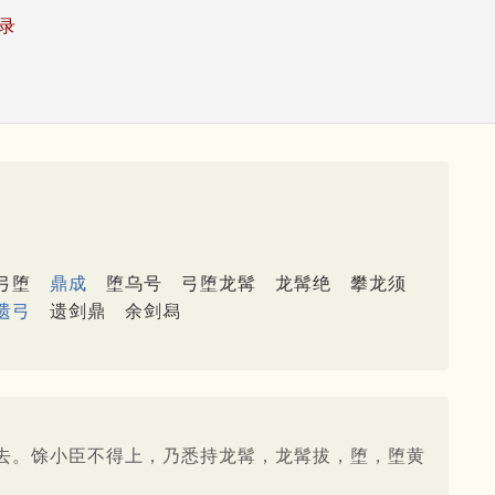
录
弓堕
鼎成
堕乌号
弓堕龙髯
龙髯绝
攀龙须
遗弓
遗剑鼎
余剑舄
去。馀小臣不得上，乃悉持龙髯，龙髯拔，堕，堕黄