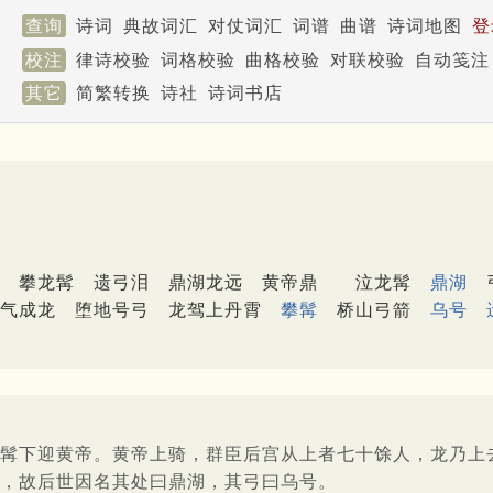
查询
诗词
典故词汇
对仗词汇
词谱
曲谱
诗词地图
登
校注
律诗校验
词格校验
曲格校验
对联校验
自动笺注
其它
简繁转换
诗社
诗词书店
攀龙髯
遗弓泪
鼎湖龙远
黄帝鼎
泣龙髯
鼎湖
气成龙
堕地号弓
龙驾上丹霄
攀髯
桥山弓箭
乌号
髯下迎黄帝。黄帝上骑，群臣后宫从上者七十馀人，龙乃上
，故后世因名其处曰鼎湖，其弓曰乌号。