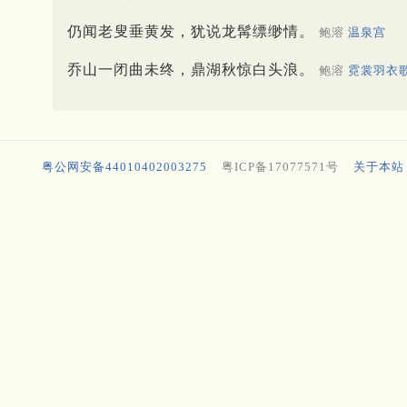
仍闻老叟垂黄发，犹说龙髯缥缈情。
鲍溶
温泉宫
乔山一闭曲未终，鼎湖秋惊白头浪。
鲍溶
霓裳羽衣
粤公网安备44010402003275
粤ICP备17077571号
关于本站