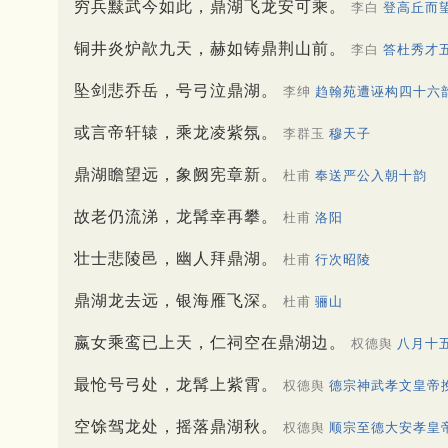
穷兵黩武今如此，鼎湖飞龙安可乘。
李白
登高丘而
铜井炎炉歊九天，赫如铸鼎荆山前。
李白
答杜秀才
坠剑悲乔岳，号弓泣鼎湖。
李绅
趋翰苑遭诬构四十六
或言帝轩辕，乘龙凌紫氛。
李群玉
穆天子
鼎湖瞻望远，象阙宪章新。
杜甫
奉送严公入朝十韵
故老仍流涕，龙髯幸再攀。
杜甫
洛阳
壮士悲陵邑，幽人拜鼎湖。
杜甫
行次昭陵
鼎湖龙去远，银海雁飞深。
杜甫
骊山
嬴女乘鸾已上天，仁祠空在鼎湖边。
权德舆
八月十
最怆号弓处，龙髯上紫霄。
权德舆
德宗神武孝文皇帝
空馀驾龙处，摇落鼎湖秋。
权德舆
顺宗至德大安孝皇