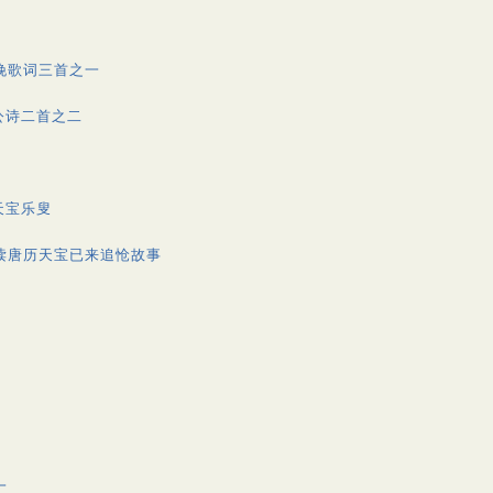
挽歌词三首之一
公诗二首之二
天宝乐叟
读唐历天宝已来追怆故事
一