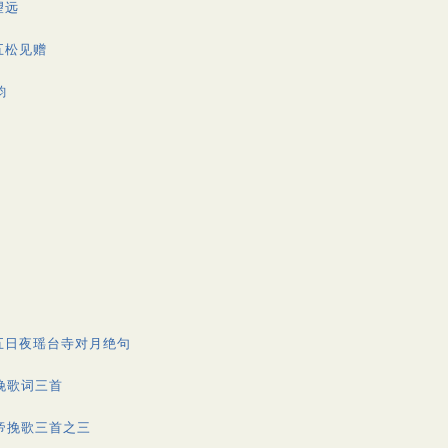
望远
五松见赠
韵
五日夜瑶台寺对月绝句
挽歌词三首
帝挽歌三首之三