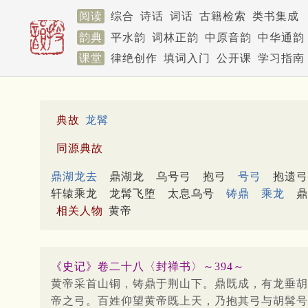
阅读
综合
诗话
词话
古籍检索
类书集成
韵典
平水韵
词林正韵
中原音韵
中华通韵
课堂
律绝创作
填词入门
公开课
学习指南
典故
龙髯
同源典故
鼎湖龙去
鼎湖龙
乌号弓
抱弓
号弓
抱遗弓
轩辕乘龙
龙髯飞堕
太息乌号
铸鼎
乘龙
鼎
相关人物
黄帝
《史记》卷二十八〈封禅书〉～394～
黄帝采首山铜，铸鼎于荆山下。鼎既成，有龙垂胡
帝之弓。百姓仰望黄帝既上天，乃抱其弓与胡髯号