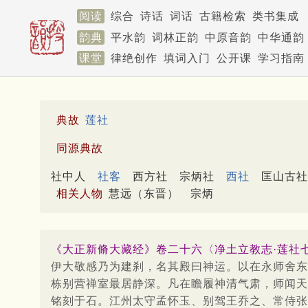
阅读
综合
诗话
词话
古籍检索
类书集成
韵典
平水韵
词林正韵
中原音韵
中华通韵
课堂
律绝创作
填词入门
公开课
学习指南
典故
莲社
同源典故
社中人
社客
西方社
宗炳社
西社
匡山古社
相关人物
慧远（东晋）
宗炳
《大正新脩大藏经》卷二十六〈净土立教志·莲社七祖
伊大敬感乃为建刹，名其殿曰神运。以在永师舍东
栋别营禅室最居静深。凡在瞻履神清气肃，师闻天
铭刻于石。江州太守孟怀玉、别驾王乔之、常侍张