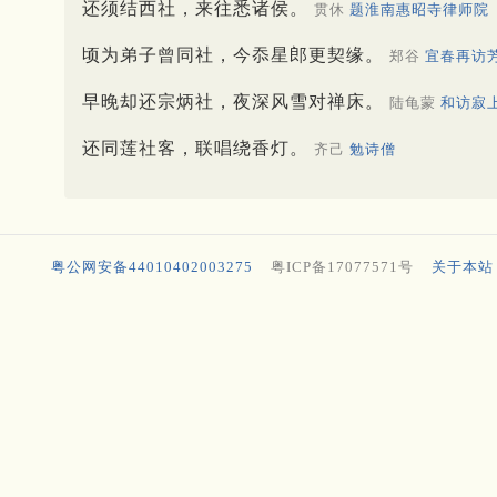
还须结西社，来往悉诸侯。
贯休
题淮南惠昭寺律师院
顷为弟子曾同社，今忝星郎更契缘。
郑谷
宜春再访
早晚却还宗炳社，夜深风雪对禅床。
陆龟蒙
和访寂
还同莲社客，联唱绕香灯。
齐己
勉诗僧
粤公网安备44010402003275
粤ICP备17077571号
关于本站