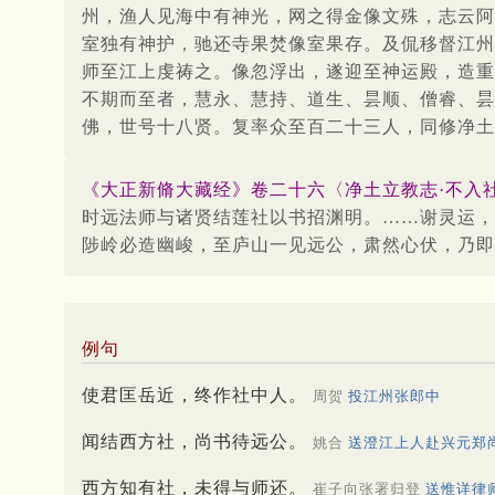
州，渔人见海中有神光，网之得金像文殊，志云阿
室独有神护，驰还寺果焚像室果存。及侃移督江州
师至江上虔祷之。像忽浮出，遂迎至神运殿，造重
不期而至者，慧永、慧持、道生、昙顺、僧睿、昙
佛，世号十八贤。复率众至百二十三人，同修净土
《大正新脩大藏经》卷二十六〈净土立教志·不入社诸
时远法师与诸贤结莲社以书招渊明。……谢灵运，
陟岭必造幽峻，至庐山一见远公，肃然心伏，乃即
例句
使君匡岳近，终作社中人。
周贺
投江州张郎中
闻结西方社，尚书待远公。
姚合
送澄江上人赴兴元郑
西方知有社，未得与师还。
崔子向张署归登
送惟详律