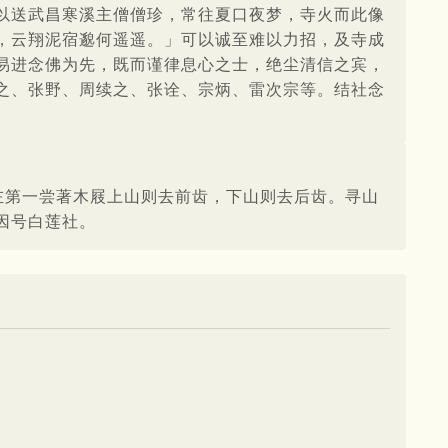
以送武昌寒溪主僧僧珍，常往夏口夜梦，寺火而此像
，云翔泥宿邈何遥遥。」可以诚至难以力招，及寺成
易进念佛为先，既而谨律息心之士，绝尘清信之宾，
之、张野、周续之、张诠、宗炳、雷次宗等。结社念
左第一尝著木屐上山则去前齿，下山则去后齿。寻山
因号白莲社。