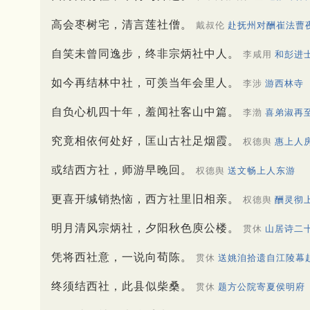
高会枣树宅，清言莲社僧。
戴叔伦
赴抚州对酬崔法曹
自笑未曾同逸步，终非宗炳社中人。
李咸用
和彭进
如今再结林中社，可羡当年会里人。
李涉
游西林寺
自负心机四十年，羞闻社客山中篇。
李渤
喜弟淑再
究竟相依何处好，匡山古社足烟霞。
权德舆
惠上人
或结西方社，师游早晚回。
权德舆
送文畅上人东游
更喜开缄销热恼，西方社里旧相亲。
权德舆
酬灵彻
明月清风宗炳社，夕阳秋色庾公楼。
贯休
山居诗二
凭将西社意，一说向荀陈。
贯休
送姚洎拾遗自江陵幕
终须结西社，此县似柴桑。
贯休
题方公院寄夏侯明府