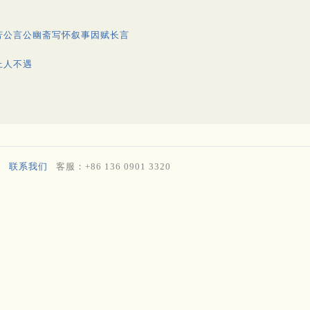
芳公言公幽斋写怀叙事因赋长言
上人不遇
联系我们
客服：+86 136 0901 3320