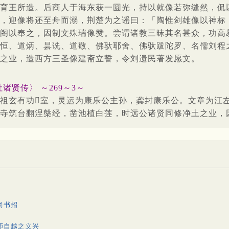
育王所造。后商人于海东获一圆光，持以就像若弥缝然，侃
，迎像将还至舟而溺，荆楚为之谣曰：「陶惟剑雄像以神标
阁以奉之，因制文殊瑞像赞。尝谓诸教三昧其名甚众，功高
恒、道炳、昙诜、道敬、佛驮耶舍、佛驮跋陀罗、名儒刘程
之业，造西方三圣像建斋立誓，令刘遗民著发愿文。
贤传〉 ～269～3～
祖玄有功室，灵运为康乐公主孙，龚封康乐公。文章为江
寺筑台翻涅槃经，凿池植白莲，时远公诸贤同修净土之业，
尚书招
师自越之义兴