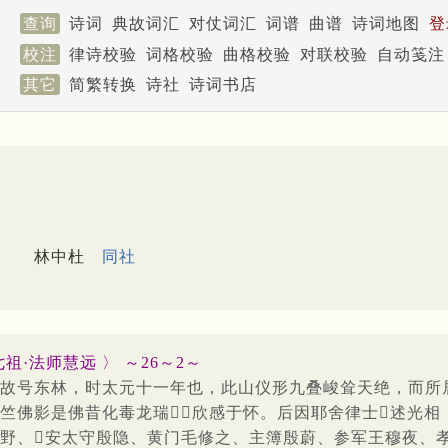
查询
诗词
典故词汇
对仗词汇
词谱
曲谱
诗词地图
登
校注
律诗校验
词格校验
曲格校验
对联校验
自动笺注
其它
简繁转换
诗社
诗词书店
林中杜
同社
·法师慧远 〉 ～26～2～
故号东林，时太元十一年也，此山仪形九叠峻耸天绝，而所
竺佛影是佛昔化毒龙瑞，欣感于怀。后因耶舍律士述光相
野、安太守殷隐、黄门毛修之、主簿殷蔚、参军王穆夜、