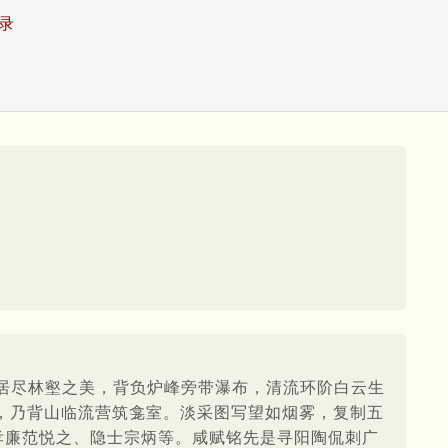
录
居尽林壑之美，背负炉峰旁带瀑布，清流环阶白云生
，乃背山临流营筑龛室。淡采图写望如烟雾，复制五
孝廉范悦之、隐士宗炳等。咸赋铭先是寻阳陶侃刺广