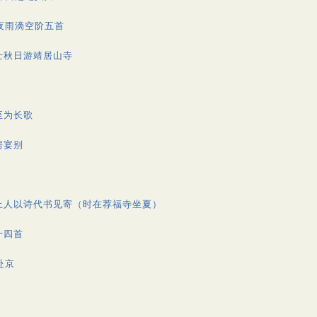
夜雨滴空阶五首
士秋日游靖居山寺
至为长歌
房宴别
上人以诗代书见寄（时在荐福寺坐夏）
十四首
赴京