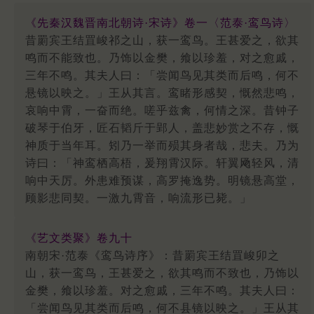
《先秦汉魏晋南北朝诗·宋诗》卷一〈范泰·鸾鸟诗〉
昔罽宾王结罝峻祁之山，获一鸾鸟。王甚爱之，欲其
鸣而不能致也。乃饰以金樊，飨以珍羞，对之愈戚，
三年不鸣。其夫人曰：「尝闻鸟见其类而后鸣，何不
悬镜以映之。」王从其言。鸾睹形感契，慨然悲鸣，
哀响中霄，一奋而绝。嗟乎兹禽，何情之深。昔钟子
破琴于伯牙，匠石韬斤于郢人，盖悲妙赏之不存，慨
神质于当年耳。矧乃一举而殒其身者哉，悲夫。乃为
诗曰：「神鸾栖高梧，爰翔霄汉际。轩翼飏轻风，清
响中天厉。外患难预谋，高罗掩逸势。明镜悬高堂，
顾影悲同契。一激九霄音，响流形已毙。」
《艺文类聚》卷九十
南朝宋·范泰《鸾鸟诗序》：昔罽宾王结罝峻卯之
山，获一鸾鸟，王甚爱之，欲其鸣而不致也，乃饰以
金樊，飨以珍羞。对之愈戚，三年不鸣。其夫人曰：
「尝闻鸟见其类而后鸣，何不县镜以映之。」王从其