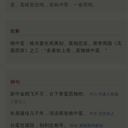
意，鸾睹形悲鸣，哀响冲霄，一奋而绝。
简释
镜中鸾：喻夫妻生死离别、孤独悲哀。唐李商隐《无
题四首》之三：“多羞钗上燕，真愧镜中鸾。”
例句
影中金鹊飞不灭，台下青鸾思独绝。
李白
代美人愁镜
二首之二
长眉凝绿几千年，清凉堪老镜中鸾。
李贺
贝宫夫人
分鸾岂遐阻，别剑念相寻。
杨衡
夷陵郡内叙别