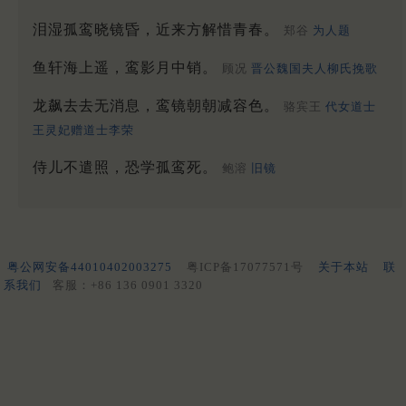
泪湿孤鸾晓镜昏，近来方解惜青春。
郑谷
为人题
鱼轩海上遥，鸾影月中销。
顾况
晋公魏国夫人柳氏挽歌
龙飙去去无消息，鸾镜朝朝减容色。
骆宾王
代女道士
王灵妃赠道士李荣
侍儿不遣照，恐学孤鸾死。
鲍溶
旧镜
粤公网安备44010402003275
粤ICP备17077571号
关于本站
联
系我们
客服：+86 136 0901 3320