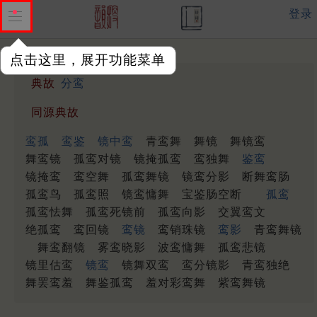
登录
点击这里，展开功能菜单
典故
分鸾
同源典故
鸾孤
鸾鉴
镜中鸾
青鸾舞
舞镜
舞镜鸾
舞鸾镜
孤鸾对镜
镜掩孤鸾
鸾独舞
鉴鸾
镜掩鸾
鸾空舞
孤鸾舞镜
镜鸾分影
断舞鸾肠
孤鸾鸟
孤鸾照
镜鸾慵舞
宝鉴肠空断
孤鸾
孤鸾怯舞
孤鸾死镜前
孤鸾向影
交翼鸾文
绝孤鸾
鸾回镜
鸾镜
鸾销珠镜
鸾影
青鸾舞镜
舞鸾翻镜
雾鸾晓影
波鸾慵舞
孤鸾悲镜
镜里估鸾
镜鸾
镜舞双鸾
鸾分镜影
青鸾独绝
舞罢鸾羞
舞鉴孤鸾
羞对彩鸾舞
紫鸾舞镜