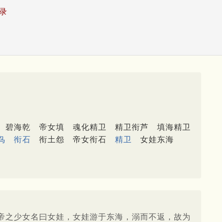
录
碧海乾
帝女填
魂化精卫
精卫衔芦
填海精卫
鸟
衔石
衔土怨
帝女衔石
精卫
女娃东海
帝之少女名曰女娃，女娃游于东海，溺而不返，故为