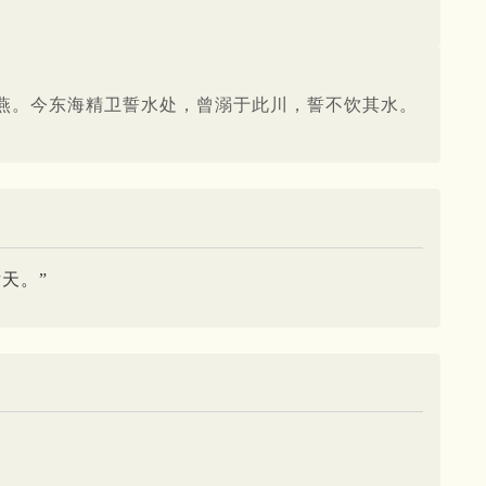
燕。今东海精卫誓水处，曾溺于此川，誓不饮其水。
天。”