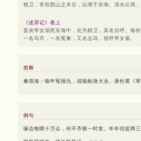
精卫，常衔西山之木石，以堙于东海。漳水出焉，
《述异记》卷上
昔炎帝女溺死东海中，化为精卫，其名自呼。每衔
一名鸟市，一名冤禽，又名志鸟，俗呼帝女雀。
简释
禽填海：喻申冤报仇，或喻献身大业。唐杜甫《寄
例句
缘边饱喂十万众，何不齐驱一时发。年年但捉两