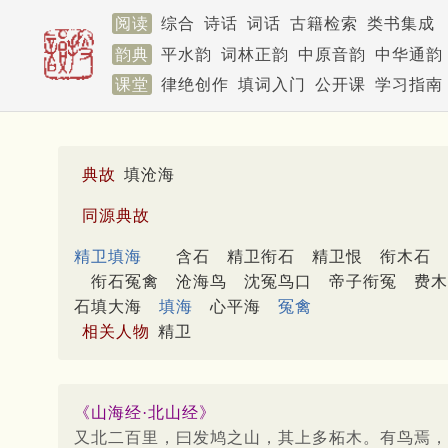
阅读
综合
诗话
词话
古籍检索
类书集成
韵典
平水韵
词林正韵
中原音韵
中华通韵
课堂
律绝创作
填词入门
公开课
学习指南
典故
填沧海
同源典故
精卫填海
含石
精卫衔石
精卫恨
衔木石
衔石冤禽
沧海鸟
沈冤鸟口
帝子衔冤
费木
石填大海
填海
心平海
冤禽
相关人物
精卫
《山海经·北山经》
又北二百里，曰发鸠之山，其上多柘木。有鸟焉，