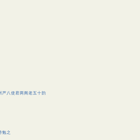
州严八使君两阁老五十韵
诗勉之