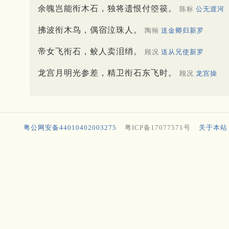
余魄岂能衔木石，独将遗恨付箜篌。
陈标
公无渡河
拂波衔木鸟，偶宿泣珠人。
陶翰
送金卿归新罗
帝女飞衔石，鲛人卖泪绡。
顾况
送从兄使新罗
龙宫月明光参差，精卫衔石东飞时。
顾况
龙宫操
粤公网安备44010402003275
粤ICP备17077571号
关于本站