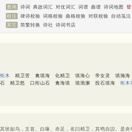
查询
诗词
典故词汇
对仗词汇
词谱
曲谱
诗词地图
登
校注
律诗校验
词格校验
曲格校验
对联校验
自动笺注
其它
简繁转换
诗社
诗词书店
衔木
精卫苦
禽填海
化精卫
填海心
帝女灵
填瀚海
石
精卫怒
口衔山石
禽海填
填渤澥
投石填海
衔木
其状如乌，文首、白喙、赤足，名曰精卫，其鸣自詨。是炎