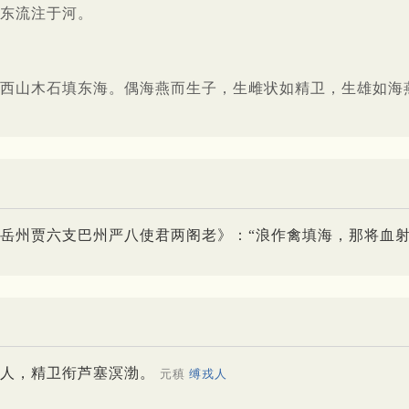
东流注于河。
西山木石填东海。偶海燕而生子，生雌状如精卫，生雄如海
岳州贾六支巴州严八使君两阁老》：“浪作禽填海，那将血射
三人，精卫衔芦塞溟渤。
元稹
缚戎人