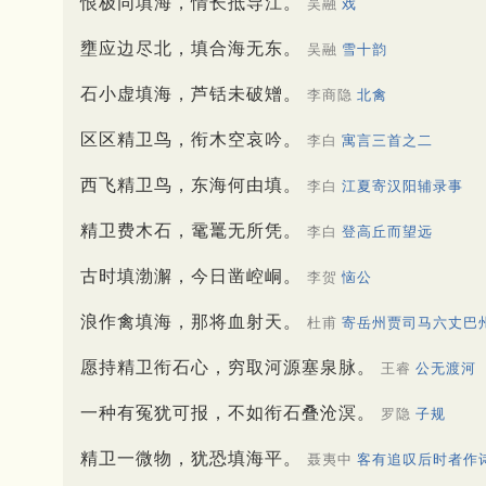
恨极同填海，情长抵导江。
吴融
戏
壅应边尽北，填合海无东。
吴融
雪十韵
石小虚填海，芦铦未破矰。
李商隐
北禽
区区精卫鸟，衔木空哀吟。
李白
寓言三首之二
西飞精卫鸟，东海何由填。
李白
江夏寄汉阳辅录事
精卫费木石，鼋鼍无所凭。
李白
登高丘而望远
古时填渤澥，今日凿崆峒。
李贺
恼公
浪作禽填海，那将血射天。
杜甫
寄岳州贾司马六丈巴
愿持精卫衔石心，穷取河源塞泉脉。
王睿
公无渡河
一种有冤犹可报，不如衔石叠沧溟。
罗隐
子规
精卫一微物，犹恐填海平。
聂夷中
客有追叹后时者作