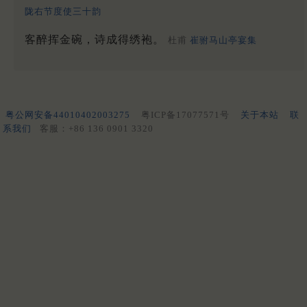
陇右节度使三十韵
客醉挥金碗，诗成得绣袍。
杜甫
崔驸马山亭宴集
粤公网安备44010402003275
粤ICP备17077571号
关于本站
联
系我们
客服：+86 136 0901 3320