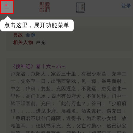
登录
点击这里，展开功能菜单
典故
金碗
相关人物
卢充
《搜神记》卷十六～25～
卢充者，范阳人，家西三十里，有崔少府墓，充年二
十，先冬至一日，出宅西猎戏，见一獐，举弓而射，
中之，獐倒，复起。充因逐之，不觉远，忽见道北一
里许，高门瓦屋，四周有如府舍，不复见獐。门中一
铃下唱客前。充曰：「此何府也？」答曰：「少府府
也，」……进见少府。展姓名。酒炙数行。谓充曰：
「尊府君不以仆门鄙陋，近得书，为君索小女婚，故
相迎耳。」便以书示充。充，父亡时虽小，然已识父