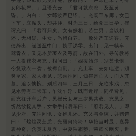
手迹，即欷歔无复辞免。便敕内：「卢郎已来，可令
女郎妆严。」且语充云：「君可就东廊，及至黄
昏。」内白：「女郎妆严已毕。」充既至东廊，女已
下车，立席头，却共拜。时为三日，给食三日毕，崔
谓充曰：「君可归矣。女有娠相，若生男，当以相
还，无相疑。生女，当留自养。」敕外严车送客。充
便辞出。崔送至中门，执手涕零。出门，见一犊车，
驾青衣，又见本所著衣及弓箭，故在门外。寻传教将
一人提襆衣与充，相问曰：「姻援始尔，别甚怅恨。
今复致衣一袭，被褥自副。」充上车，去如电逝，须
臾至家。家人相见，悲喜推问，知崔是亡人，而入其
墓。追以懊惋。别后四年，三月三日，充临水戏，忽
见水旁有二犊车，乍沈乍浮，既而近岸，同坐皆见，
而充往开车后户，见崔氏女与三岁男共载。充见之，
忻然欲捉其手，女举手指后车曰：「府君见人。」即
见少府。充往问讯，女抱儿还。充又与金鋺，并赠诗
曰：「煌煌灵芝质，光丽何猗猗！华艳当时显，嘉异
表神奇。含英未及秀，中夏罹霜萎。荣耀长幽灭，世