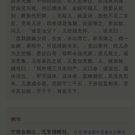
路永无施。不悟阴阳运，哲人忽来仪。会浅离别速，
皆由灵与祗。何以赠余亲，金鋺可颐儿。恩爱从此
别，断肠伤肝脾。」充取儿，鋺及诗，忽然不见二车
处。充将儿还，四坐谓是鬼魅，佥遥唾之。形如故。
问儿：「谁是汝父？」儿径就充怀。……语充曰：
「昔我姨嫁少府，生女，未出而亡。家亲痛之，赠一
金鋺，著棺中。可说得鋺本末。」充以事对。此儿亦
为之悲咽。赉还白母，母即令诣充家，迎儿视之。诸
亲悉集。儿有崔氏之状，又复似充貌。儿、鋺俱验。
姨母曰：『我外甥三月末间产。父曰春，煖温也。愿
休强也。」即字温休。温休者，盖幽婚也，其兆先彰
矣。儿遂成令器。历郡守二千石，子孙冠盖相承。至
今其后植，字子干，有名天下。
例句
空馀金碗出，无复穗帷轻。
杜甫
奉送郭中丞兼太仆卿充