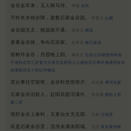
金谷走车来，玉人骑马待。
李端
杂诗
可怜夹水锦步障，羞数石家金谷园。
李群玉
山榴
金谷园无主，桃源路不通。
李群玉
赠花
更看金谷骑，争向石崇家。
杜审言
晦日宴游
碧树环金谷，丹霞映上阳。
柳宗元
弘农公以硕德伟材屈
于诬枉左官三岁复为大僚天监昭明人心感悦宗天窜伏湘浦拜贺末
由谨献诗五十韵以毕微志
芜台事往空留恨，金谷时危悟惜才。
武元衡
摩诃池宴
石家金谷旧歌人，起唱花筵泪满巾。
殷尧藩
赠歌人郭
婉二首
瑶轩金谷上春时，玉童仙女无见期。
王勃
江南弄
应是石家金谷里，流传未满洛阳城。
王諲
夜坐看挡筝