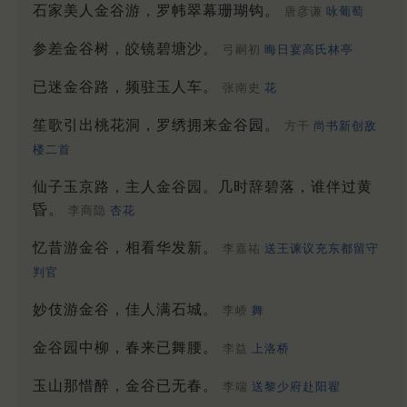
石家美人金谷游，罗帏翠幕珊瑚钩。
唐彦谦
咏葡萄
参差金谷树，皎镜碧塘沙。
弓嗣初
晦日宴高氏林亭
已迷金谷路，频驻玉人车。
张南史
花
笙歌引出桃花洞，罗绣拥来金谷园。
方干
尚书新创敌
楼二首
仙子玉京路，主人金谷园。几时辞碧落，谁伴过黄
昏。
李商隐
杏花
忆昔游金谷，相看华发新。
李嘉祐
送王谏议充东都留守
判官
妙伎游金谷，佳人满石城。
李峤
舞
金谷园中柳，春来已舞腰。
李益
上洛桥
玉山那惜醉，金谷已无春。
李端
送黎少府赴阳翟