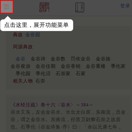
登录
点击这里，展开功能菜单
典故
金谷园
同源典故
金谷
金谷诗
金谷数
罚依金谷
金谷路
金谷俊游
金谷佳期
金谷香销
金谷重楼
季伦家
季伦园
季伦沼
石崇家
石家
相关人物
石崇
《水经注疏》卷十六〈谷水〉～384～
谷水又东，左会金谷水。水出太白原，东南流，历金
谷，谓之金谷水。东南流，径晋卫尉卿石崇之故居
也。石季伦《谷金诗集·序》曰：「余以元康七年，