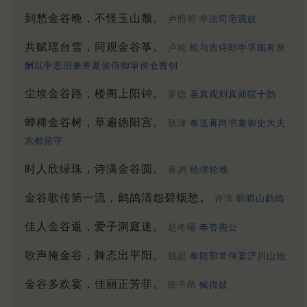
到愁金谷晚，不怪玉山颓。
卢照邻
辛法司宅观妓
共赋瑶台雪，同观金谷筝。
卢纶
纶与吉侍郎中孚辄有所
酬以申悲旧兼寄夏侯侍御审侯仓曹钊
尘埃金谷路，楼阁上阳钟。
罗隐
圣真观刘真师院十韵
蝉稀金谷树，草遍德阳宫。
耿湋
奉送蒋尚书兼御史大夫
东都留守
时人欣绿珠，诗满金谷圆。
蒋冽
经埋轮地
金谷歌传第一流，鹧鸪清怨碧烟愁。
许浑
听唱山鹧鸪
佳人金谷返，爱子洞庭迷。
赵冬曦
奉答燕公
歌声掩金谷，舞态出平阳。
钱起
奉陪郭常侍宴浐川山池
金谷多欢宴，佳丽正芳菲。
陈子昂
赋得妓