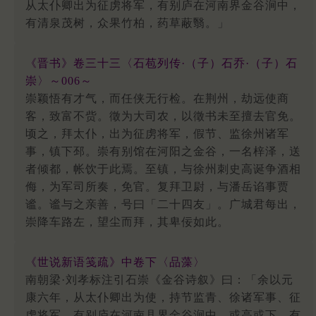
从太仆卿出为征虏将军，有别庐在河南界金谷涧中，
有清泉茂树，众果竹柏，药草蔽翳。」
《晋书》卷三十三〈石苞列传·（子）石乔·（子）石
崇〉～006～
崇颖悟有才气，而任侠无行检。在荆州，劫远使商
客，致富不赀。徵为大司农，以徵书未至擅去官免。
顷之，拜太仆，出为征虏将军，假节、监徐州诸军
事，镇下邳。崇有别馆在河阳之金谷，一名梓泽，送
者倾都，帐饮于此焉。至镇，与徐州刺史高诞争酒相
侮，为军司所奏，免官。复拜卫尉，与潘岳谄事贾
谧。谧与之亲善，号曰「二十四友」。广城君每出，
崇降车路左，望尘而拜，其卑佞如此。
《世说新语笺疏》中卷下〈品藻〉
南朝梁·刘孝标注引石崇《金谷诗叙》曰：「余以元
康六年，从太仆卿出为使，持节监青、徐诸军事、征
虏将军。有别庐在河南县界金谷涧中，或高或下，有