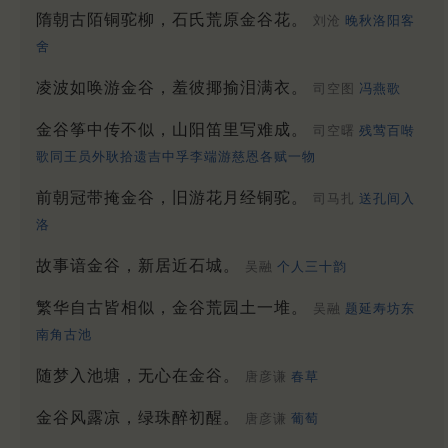
隋朝古陌铜驼柳，石氏荒原金谷花。
刘沧
晚秋洛阳客
舍
凌波如唤游金谷，羞彼揶揄泪满衣。
司空图
冯燕歌
金谷筝中传不似，山阳笛里写难成。
司空曙
残莺百啭
歌同王员外耿拾遗吉中孚李端游慈恩各赋一物
前朝冠带掩金谷，旧游花月经铜驼。
司马扎
送孔间入
洛
故事谙金谷，新居近石城。
吴融
个人三十韵
繁华自古皆相似，金谷荒园土一堆。
吴融
题延寿坊东
南角古池
随梦入池塘，无心在金谷。
唐彦谦
春草
金谷风露凉，绿珠醉初醒。
唐彦谦
葡萄