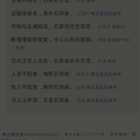
主第辞高饮，石家赴宵会。
李端
杂诗
还随张放友，来向石崇家。
王茂时
晦日宴高氏林亭
车驰马走咸阳道，石家旧宅空荒草。
庄南杰
伤歌行
帐偃缨垂细复繁，令人心想石家园。
薛能
折杨柳十首
（并序）
汉武玉堂人岂在，石家金谷水空流。
薛逢
悼古
人是平阳客，地即石崇家。
陈嘉言
晦日宴高氏林亭
歌入平阳第，舞对石崇家。
高峤
晦日宴高氏林亭
试入山亭望，言是石崇家。
高瑾
晦日宴高氏林亭
粤公网安备44010402003275
粤ICP备17077571号
关于本站
联