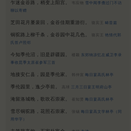
乍迷金谷路，稍变上阳宫。
韦应物
雪中闻李儋过门不访
聊以寄赠
芝田花月屡裴回，金谷佳期重游衍。
骆宾王
畴昔篇
铜驼路上柳千条，金谷园中花几色。
骆宾王
艳情代郭
氏答卢照邻
今知季伦沼，旧是辟疆园。
楼颖
东郊纳凉忆左威卫李录
事收昆季太原崔参军三首
地接安仁县，园是季伦家。
韩仲宣
晦日宴高氏林亭
季伦园里，逸少亭前。
高球
三月三日宴王明府山亭
淹留洛城晚，歌吹石崇家。
崔知贤
晦日宴高氏林亭
雪尽铜驼路，花照石崇家。
张锡
晦日宴高文学林亭（同
用华字）