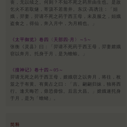
丧，无以续之。何则？不知不死之药所由生也。是故
乞火不若取燧，寄汲不若凿井。东汉·高诱注：「姮
娥，羿妻，羿请不死之药于西王母，未及服之，姮娥
盗食之，得仙，奔入月中，为月精也。」
《太平御览》卷四〈天部四·月〉～5～
张衡《灵县》曰：「羿请不死药于西王母，羿妻嫦娥
窃以奔月。托身于月，是为蟾蜍。」
《搜神记》卷十四～05～
羿请无死之药于西王母，嫦娥窃之以奔月，将往，枚
筮之于有黄。有黄占之曰：「吉。翩翩归妹，独将西
行。逢天晦芒，毋恐毋惊。后且大昌。」嫦娥遂托身
于月，是为「蟾蝫」。
简释