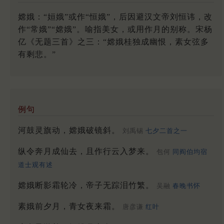
嫦娥：“姮娥”或作“恒娥”，后因避汉文帝刘恒讳，改
作“常娥”“嫦娥”。喻指美女，或用作月的别称。宋杨
亿《无题三首》之三：“嫦娥桂独成幽恨，素女弦多
有剩悲。”
例句
河鼓灵旗动，嫦娥破镜斜。
刘禹锡
七夕二首之一
纵令奔月成仙去，且作行云入梦来。
包何
同阎伯均宿
道士观有述
嫦娥断影霜轮冷，帝子无踪泪竹繁。
吴融
春晚书怀
素娥前夕月，青女夜来霜。
唐彦谦
红叶