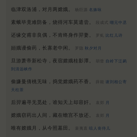
临津双洛浦，对月两嫦娥。
杨巨源
名姝咏
素蛾毕竟难防备，烧得河车莫遣尝。
段成式
嘲元中丞
还缘交甫非良偶，不肯终身作羿妻。
罗虬
比红儿诗
姮娥谩偷药，长寡老中闲。
罗隐
秋夕对月
旦游萧帝新松寺，夜宿嫦娥桂影潭。
胡曾
自岭下泛鹢
到清远峡作
偷嫌曼倩桃无味，捣觉嫦娥药不香。
薛能
谢刘相公寄
天柱茶
后羿遍寻无觅处，谁知天上却容奸。
袁郊
月
嫦娥窃药出人间，藏在蟾宫不放还。
袁郊
月
唯有嫦娥月，从今照墓田。
裴夷直
唁人丧侍儿