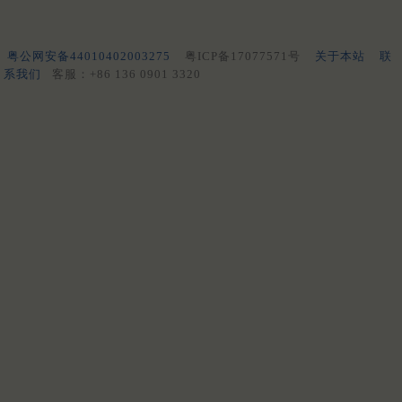
粤公网安备44010402003275
粤ICP备17077571号
关于本站
联
系我们
客服：+86 136 0901 3320