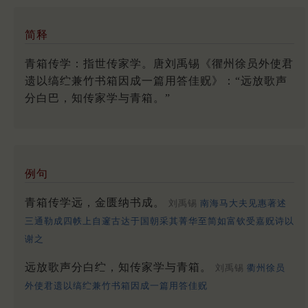
简释
青箱传学：指世传家学。唐刘禹锡《忂州徐员外使君
遗以缟纻兼竹书箱因成一篇用答佳贶》：“远放歌声
分白巴，知传家学与青箱。”
例句
青箱传学远，金匮纳书成。
刘禹锡
南海马大夫见惠著述
三通勒成四帙上自邃古达于国朝采其菁华至简如富钦受嘉贶诗以
谢之
远放歌声分白纻，知传家学与青箱。
刘禹锡
衢州徐员
外使君遗以缟纻兼竹书箱因成一篇用答佳贶