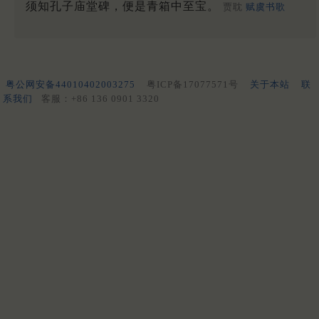
须知孔子庙堂碑，便是青箱中至宝。
贾耽
赋虞书歌
粤公网安备44010402003275
粤ICP备17077571号
关于本站
联
系我们
客服：+86 136 0901 3320