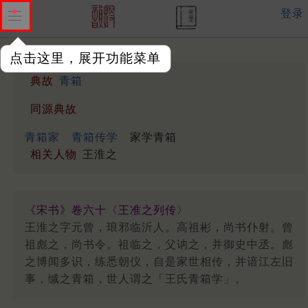
登录
点击这里，展开功能菜单
典故
青箱
同源典故
青箱家
青箱传学
家学青箱
相关人物
王淮之
《宋书》卷六十〈王准之列传〉
王淮之字元曾，琅邪临沂人。高祖彬，尚书仆射。曾
祖彪之，尚书令。祖临之，父讷之，并御史中丞。彪
之博闻多识，练悉朝仪，自是家世相传，并谙江左旧
事，缄之青箱，世人谓之「王氏青箱学」。