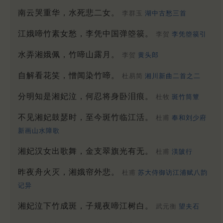
南云哭重华，水死悲二女。
李群玉
湖中古愁三首
江娥啼竹素女愁，李凭中国弹箜篌。
李贺
李凭箜篌引
水弄湘娥佩，竹啼山露月。
李贺
黄头郎
自解看花笑，憎闻染竹啼。
杜易简
湘川新曲二首之二
分明知是湘妃泣，何忍将身卧泪痕。
杜牧
斑竹筒簟
不见湘妃鼓瑟时，至今斑竹临江活。
杜甫
奉和刘少府
新画山水障歌
湘妃汉女出歌舞，金支翠旗光有无。
杜甫
渼陂行
昨夜舟火灭，湘娥帘外悲。
杜甫
苏大侍御访江浦赋八韵
记异
湘妃泣下竹成斑，子规夜啼江树白。
武元衡
望夫石