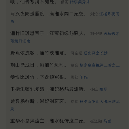
峨，仙骨寒消不知处。
僧鸾
赠李粲秀才
河汉夜阑孤雁度，潇湘水阔二妃愁。
刘沧
江楼月夜闻
笛
湘竹旧斑思帝子，江蓠初绿怨骚人。
刘长卿
送马秀才
落第归江南
野蕉依戍客，庙竹映湘君。
司空曙
送史泽之长沙
荆山鼎成日，湘浦竹斑时。
姚合
敬宗皇帝挽词三首之二
妾恨比斑竹，下盘烦冤根。
孟郊
闲怨
玉指朱弦轧复清，湘妃愁怨最难听。
孙氏
闻琴
楚客肠欲断，湘妃泪斑斑。
岑参
秋夕听罗山人弹三峡流
泉
重华不是风流主，湘水犹传泣二妃。
崔道融
马嵬