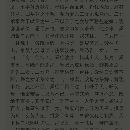
之，承事瞽叟以孝。母憎舜而爱象，舜犹内治，靡有
奸意。四岳荐之于尧，尧乃妻以二女以观厥内。二女
承事舜于畎亩之中，不以天子之女故而骄盈怠嫚，犹
谦谦恭俭，思尽妇道。瞽叟与象谋杀舜。使涂廪，舜
归告二女曰：「父母使我涂廪，我其往。」二女曰：
「往哉！」舜既治廪，乃捐阶，瞽叟焚廪，舜往飞
出。象复与父母谋，使舜浚井。舜乃告二女，二女
曰：「俞，往哉！」舜往浚井，格其出入，从掩，舜
潜出。时既不能杀舜，瞽叟又速舜饮酒，醉将杀之，
舜告二女，二女乃与舜药浴汪，遂往，舜终日饮酒不
醉。舜之女弟系怜之，与二嫂谐。父母欲杀舜，舜犹
不怨，怒之不已。舜往于田号泣，日呼旻天，呼父
母。惟害若兹，思慕不已。不怨其弟，笃厚不怠。既
纳于百揆，宾于四门，选于林木，入于大麓，尧试之
百方，每事常谋于二女。舜既嗣位，升为天子，娥皇
为后，女英为妃。封象于有庳，事瞽叟犹若初焉。天
下称二妃聪明贞仁。舜陟方，死于苍梧，号曰重华。