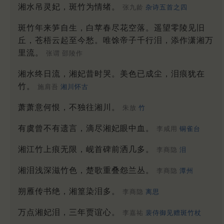
湘水吊灵妃，斑竹为情绪。
张九龄
杂诗五首之四
斑竹年来笋自生，白苹春尽花空落。遥望零陵见旧
丘，苍梧云起至今愁。唯馀帝子千行泪，添作潇湘万
里流。
张谓 邵陵作
湘水终日流，湘妃昔时哭。美色已成尘，泪痕犹在
竹。
施肩吾
湘川怀古
萧萧意何恨，不独往湘川。
朱放
竹
有虞曾不有遗言，滴尽湘妃眼中血。
李咸用
铜雀台
湘江竹上痕无限，岘首碑前洒几多。
李商隐
泪
湘泪浅深滋竹色，楚歌重叠怨兰丛。
李商隐
潭州
朔雁传书绝，湘篁染泪多。
李商隐
离思
万点湘妃泪，三年贾谊心。
李嘉祐
裴侍御见赠斑竹杖