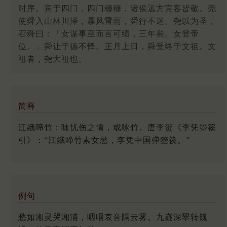
时序。宾于四门，四门穆穆，诸侯远方宾客皆敬。尧
使舜入山林川泽，暴风雷雨，舜行不迷。尧以为圣，
召舜曰：「女谋事至而言可绩，三年矣。女登帝
位。」舜让于德不怿。正月上日，舜受终于文祖。文
祖者，尧大祖也。
简释
江娥啼竹：咏忧伤之情，或咏竹。唐李贺《李凭箜篌
引》：“江娥啼竹素女愁，李凭中国弹箜篌。”
例句
愁如湘灵哭湘浦，咽咽哀音隔云雾。九嶷深翠转巍