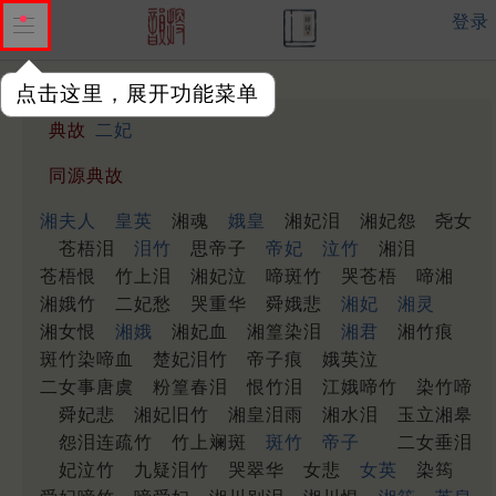
登录
点击这里，展开功能菜单
典故
二妃
同源典故
湘夫人
皇英
湘魂
娥皇
湘妃泪
湘妃怨
尧女
苍梧泪
泪竹
思帝子
帝妃
泣竹
湘泪
苍梧恨
竹上泪
湘妃泣
啼斑竹
哭苍梧
啼湘
湘娥竹
二妃愁
哭重华
舜娥悲
湘妃
湘灵
湘女恨
湘娥
湘妃血
湘篁染泪
湘君
湘竹痕
斑竹染啼血
楚妃泪竹
帝子痕
娥英泣
二女事唐虞
粉篁春泪
恨竹泪
江娥啼竹
染竹啼
舜妃悲
湘妃旧竹
湘皇泪雨
湘水泪
玉立湘皋
怨泪连疏竹
竹上斓斑
斑竹
帝子
二女垂泪
妃泣竹
九疑泪竹
哭翠华
女悲
女英
染筠