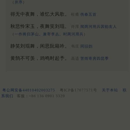
（并序）
得无中夜舞，谁忆大风歌。
杜甫
伤春五首
秋悲怜宋玉，夜舞笑刘琨。
许浑
闻两河用兵因贻友人
（一作将归茅山。兼寄李丛。时两河用兵）
静笑刘琨舞，闲思阮籍吟。
韦庄
同旧韵
黄鹄不可羡，鸡鸣时起予。
高适
苦雨寄房四昆季
粤公网安备44010402003275
粤ICP备17077571号
关于本站
联
系我们
客服：+86 136 0901 3320