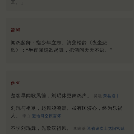
耳。」
简释
闻鸡起舞：指少年立志。清蒲松龄《夜坐悲
歌》：“半夜闻鸡欲起舞，把酒问天天不语。”
例句
楚客早闻歌凤德，刘琨休更舞鸡声。
吴融
萧县道中
刘琨与祖逖，起舞鸡鸣晨。虽有匡济心，终为乐祸
人。
李白
避地司空原言怀
不学刘琨舞，先歌汉祖风。
李隆基
巡省途次上党旧宫赋