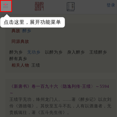
登录
点击这里，展开功能菜单
典故
醉乡
同源典故
醉为乡
无功乡
以醉为乡
身入醉乡
王绩醉乡
醉有真乡
相关人物
王绩
《新唐书》卷一百九十六〈隐逸列传·王绩〉～5594
～
王绩字无功，绛州龙门人。……著《醉乡记》以次刘
伶《酒德颂》。其饮至五斗不乱，人有以酒邀者，无
贵贱辄往，著《五斗先生传》。