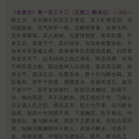
《全唐文》卷一百三十二〈王绩二·醉乡记〉～325～
醉之乡。去中国不知其几千里也。其土旷然无涯。无
邱陵阪险。其气和平一揆。无晦明寒暑。其俗大同。
无邑居聚落。其人甚精。无爱憎喜怒。吸风饮露。不
食五谷。其寝于于。其行徐徐。与鸟兽鱼鳖杂处。不
知有舟车器械之用。昔者黄帝氏尝获游其都。归而杳
然丧其天下。以为结绳之政已薄矣。降及尧舜。作为
千钟百壶之献。因姑射神人以假道。盖至其边鄙。终
身太平。禹汤立法。礼繁乐杂。数十代与醉乡隔。其
臣羲和。弃甲子而逃。冀臻其乡。失路而道夭。故天
下遂不宁。至乎末孙桀纣。怒而升其糟邱。阶级千
仞。南向而望。卒不见醉乡。武王得志于世。乃命公
旦立酒人氏之职。典司五齐。拓土七千里。仅与醉乡
达焉。故四十年刑措不用。下逮幽厉。迄乎秦汉。中
国丧乱。遂与醉乡绝。而臣下之爱道者。亦往往窃至
焉。阮嗣宗陶渊明等十数人。并游于醉乡。没身不
返。死葬其壤。中国以为酒仙云。嗟乎。醉乡氏之