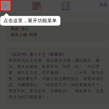
登录
点击这里，展开功能菜单
典故
稽古
相关人物
桓荣
《后汉书》卷三十七《桓荣传》
即拜佚为太子太傅，而以荣为少傅，赐以辎车、乘
马。荣大会诸生，陈其车马、印绶，曰：「今日所
蒙，稽古之力也，可不勉哉！」……三十年，拜为太
常。荣初遭仓卒，与族人桓元卿同饥厄，而荣讲诵不
息。元卿嗤荣曰：「但自苦气力，何时复施用乎？」
荣笑不应。及为太常，元卿叹曰：「我农家子，岂意
学之为利乃若是哉！」