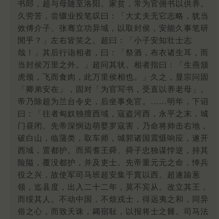
书郎，超与母随至洛阳。家贫，常为官佣书以供养。
久劳苦，尝辍业投笔叹曰：「大丈夫无它志略，犹当
效傅介子、张骞立功异域，以取封侯，安能久事笔研
閒乎？」左右皆笑之。超曰：「小子安知壮士志
哉！」其后行诣相者，曰：「祭酒，布衣诸生耳，而
当封侯万里之外。」超问其状。相者指曰：「生燕颔
虎颈，飞而食肉，此万里侯相也。」久之，显宗问固
「卿弟安在」，固对「为官写书，受直以养老母」。
帝乃除超为兰台令史，后坐事免官。……明年，下诏
曰：「往者匈奴独擅西域，寇盗河西，永平之末，城
门昼闭。先帝深悯边萌婴罗寇害，乃命将帅击右地，
破白山，临蒲类，取车师，城郭诸国震慑响应，遂开
西域，置都护。而焉耆王舜、舜子忠独谋悖逆，持其
险隘，覆没都护，并及吏士。先帝重元元之命，惮兵
役之兴，故使军司马班超安集于窴以西。超遂踰葱
领，迄县度，出入二十二年，莫不宾从。改立其王，
而绥其人。不动中国，不烦戎士，得远夷之和，同异
俗之心，而致天诛，蠲宿耻，以报将士之雠。司马法