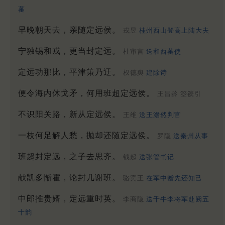
蕃
早晚朝天去，亲随定远侯。
戎昱
桂州西山登高上陆大夫
宁独锡和戎，更当封定远。
杜审言
送和西蕃使
定远功那比，平津策乃迂。
权德舆
建除诗
便令海内休戈矛，何用班超定远侯。
王昌龄 箜篌引
不识阳关路，新从定远侯。
王维
送王澹然判官
一枝何足解人愁，抛却还随定远侯。
罗隐
送秦州从事
班超封定远，之子去思齐。
钱起
送张管书记
献凯多惭霍，论封几谢班。
骆宾王
在军中赠先还知己
中郎推贵婿，定远重时英。
李商隐
送千牛李将军赴阙五
十韵