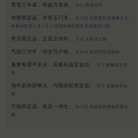
贾谊三年谪，班超万里侯。
李白
田园言怀
何惭班定远，辛苦玉门关。
武元衡
元和癸巳余领蜀之七
年奉诏征还二月二十八日清明途经百牢关因题石门洞
寄言班定远，正是立功年。
王涯
从军词三首
气劲三河卒，功全万户侯。
皇甫冉
送郑判官赴徐州
蓬莱每望平安火，应奏班超定远功。
许浑
献鄜坊丘常
侍
他年必帅邯郸儿，与我杀轻班定远。
贯休
送越将归会
稽
宁知班定远，犹是一书生。
陈子昂
和陆明府赠将军重出
塞