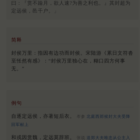
曰：『赏不踰月，欲人速?为善之利也。』其封超为
定远侯，邑千户。」
简释
封侯万里：指因有边功而封侯。宋陆游《累日文符沓
至怅然有感》：“封侯万里独心在，糊口四方何事
无。”
例句
自逐定远侯，亦著短后衣。
岑参
北庭西郊候封大夫受降
回军献上
和戎因赏魏，定远莫辞班。
张说
送郑大夫唯忠从公主入