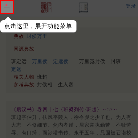
登录
点击这里，展开功能菜单
典故
封侯万里
同源典故
班定远
万里侯
定远侯
万里觅封侯
封班
定远
相关人物
班超
参考典故
封侯相
生入塞
《后汉书》卷四十七〈班梁列传·班超〉～57～
班超字仲升，扶风平陵人，徐令彪之少子也。为人有
大志，不修细节。然内孝谨，居家常执勤苦，不耻劳
辱。有口辩，而涉猎书传。永平五年，兄固被召诣校