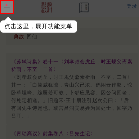
登录
点击这里，展开功能菜单
典故
回仙
《苏轼诗集》卷十一〈刘孝叔会虎丘，时王规父斋素
祈雨，不至，二首〉
〈刘孝叔会虎丘，时王规父斋素祈雨，不至，二首〉
其一：「白简威犹凛，青山兴已浓。鹤闲云作氅，驼
卧草埋峰。跪屦若可教，卜邻应见容。因公问回老，
何处定相逢。」旧题宋·王十朋注引赵次公曰：「后
有回先生诗是也。或言吕洞宾易姓为回处士，回字乃
吕耳。」
《青琐高议》前集卷八〈吕先生记〉