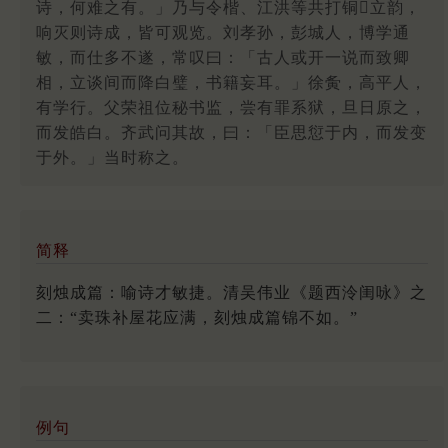
诗，何难之有。」乃与令楷、江洪等共打铜立韵，
响灭则诗成，皆可观览。刘孝孙，彭城人，博学通
敏，而仕多不遂，常叹曰：「古人或开一说而致卿
相，立谈间而降白璧，书籍妄耳。」徐夤，高平人，
有学行。父荣祖位秘书监，尝有罪系狱，旦日原之，
而发皓白。齐武问其故，曰：「臣思愆于内，而发变
于外。」当时称之。
简释
刻烛成篇：喻诗才敏捷。清吴伟业《题西泠闺咏》之
二：“卖珠补屋花应满，刻烛成篇锦不如。”
例句