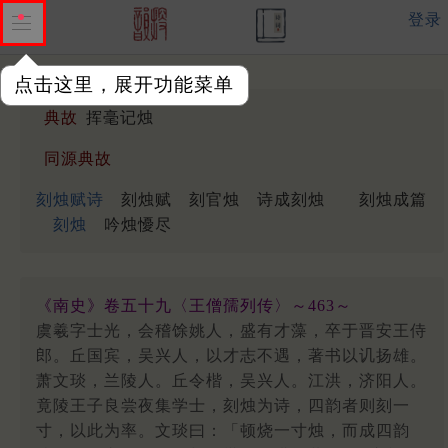
登录
点击这里，展开功能菜单
典故
挥毫记烛
同源典故
刻烛赋诗
刻烛赋
刻官烛
诗成刻烛
刻烛成篇
刻烛
吟烛懮尽
《南史》卷五十九〈王僧孺列传〉～463～
虞羲字士光，会稽馀姚人，盛有才藻，卒于晋安王侍
郎。丘国宾，吴兴人，以才志不遇，著书以讥扬雄。
萧文琰，兰陵人。丘令楷，吴兴人。江洪，济阳人。
竟陵王子良尝夜集学士，刻烛为诗，四韵者则刻一
寸，以此为率。文琰曰：「顿烧一寸烛，而成四韵