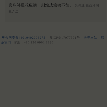
卖珠补屋花应满，刻烛成篇锦不如。
吴伟业 题西泠闺
咏之二
粤公网安备44010402003275
粤ICP备17077571号
关于本站
联
系我们
客服：+86 136 0901 3320